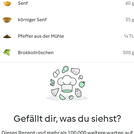
Senf
40 g
körniger Senf
35 g
Pfeffer aus der Mühle
¼ TL
Brokkoliröschen
300 g
Gefällt dir, was du siehst?
Dieses Rezept und mehr als 100 000 weitere warten auf