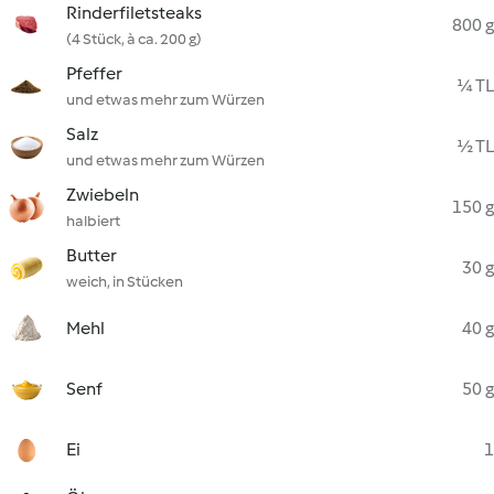
Rinderfiletsteaks
800 g
(4 Stück, à ca. 200 g)
Pfeffer
¼ TL
und etwas mehr zum Würzen
Salz
½ TL
und etwas mehr zum Würzen
Zwiebeln
150 g
halbiert
Butter
30 g
weich, in Stücken
Mehl
40 g
Senf
50 g
Ei
1