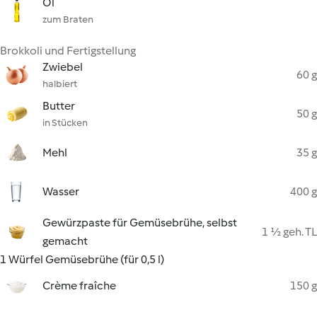
Öl
zum Braten
Brokkoli und Fertigstellung
Zwiebel
60 g
halbiert
Butter
50 g
in Stücken
Mehl
35 g
Wasser
400 g
Gewürzpaste für Gemüsebrühe, selbst
1 ½ geh. TL
gemacht
1 Würfel Gemüsebrühe (für 0,5 l)
Crème fraîche
150 g