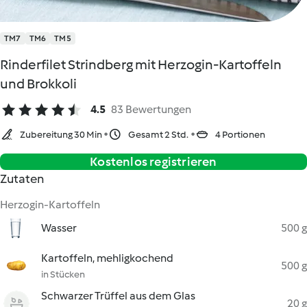
TM7
TM6
TM5
Rinderfilet Strindberg mit Herzogin-Kartoffeln
und Brokkoli
4.5
83 Bewertungen
Zubereitung 30 Min
Gesamt 2 Std.
4 Portionen
Kostenlos registrieren
Zutaten
Herzogin-Kartoffeln
Wasser
500 g
Kartoffeln, mehligkochend
500 g
in Stücken
Schwarzer Trüffel aus dem Glas
20 g