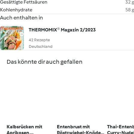
Gesättigte Fettsäuren
32 g
Kohlenhydrate
58 g
Auch enthalten in
THERMOMIX® Magazin 2/2023
42 Rezepte
Deutschland
Das könnte dir auch gefallen
Kalbsrücken mit
Entenbrust mit
Thai-Entenb
Aprikosen,
Röstzwiebel-Knödel
Curry-Nude