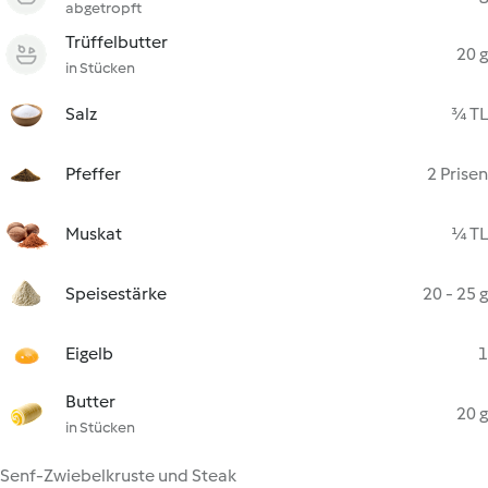
abgetropft
Trüffelbutter
20 g
in Stücken
Salz
¾ TL
Pfeffer
2 Prisen
Muskat
¼ TL
Speisestärke
20 - 25 g
Eigelb
1
Butter
20 g
in Stücken
Senf-Zwiebelkruste und Steak