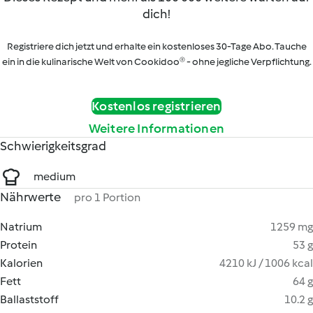
dich!
Registriere dich jetzt und erhalte ein kostenloses 30-Tage Abo. Tauche
ein in die kulinarische Welt von Cookidoo® - ohne jegliche Verpflichtung.
Kostenlos registrieren
Weitere Informationen
Schwierigkeitsgrad
medium
Nährwerte
pro 1 Portion
Natrium
1259 mg
Protein
53 g
Kalorien
4210 kJ / 1006 kcal
Fett
64 g
Ballaststoff
10.2 g