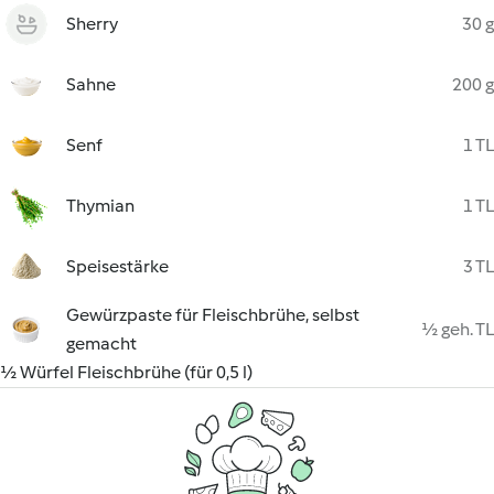
Sherry
30 g
Sahne
200 g
Senf
1 TL
Thymian
1 TL
Speisestärke
3 TL
Gewürzpaste für Fleischbrühe, selbst
½ geh. TL
gemacht
½ Würfel Fleischbrühe (für 0,5 l)