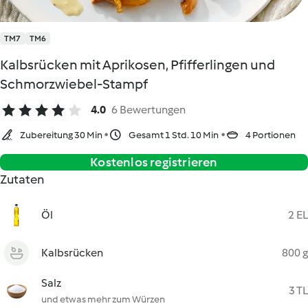
TM7
TM6
Kalbsrücken mit Aprikosen, Pfifferlingen und
Schmorzwiebel-Stampf
4.0
6 Bewertungen
Zubereitung 30 Min
Gesamt 1 Std. 10 Min
4 Portionen
Kostenlos registrieren
Zutaten
Öl
2 EL
Kalbsrücken
800 g
Salz
3 TL
und etwas mehr zum Würzen