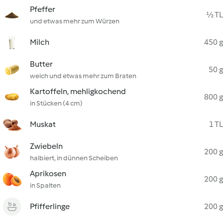
Pfeffer
½ TL
und etwas mehr zum Würzen
Milch
450 g
Butter
50 g
weich und etwas mehr zum Braten
Kartoffeln, mehligkochend
800 g
in Stücken (4 cm)
Muskat
1 TL
Zwiebeln
200 g
halbiert, in dünnen Scheiben
Aprikosen
200 g
in Spalten
Pfifferlinge
200 g