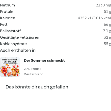
Natrium
2130 mg
Protein
51 g
Kalorien
4252 kJ / 1016 kcal
Fett
66 g
Ballaststoff
7.1 g
Gesättigte Fettsäuren
32 g
Kohlenhydrate
55 g
Auch enthalten in
Der Sommer schmeckt
29 Rezepte
Deutschland
Das könnte dir auch gefallen