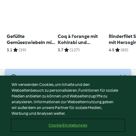
Gefüllte
Coq à l'orange mit
Rinderfilet 
Gemüsezwiebeln mit
Kohlrabi und
mit Herzogi
Kartoffelpüree
Champignons
Kartoffeln 
3.1
(29)
3.7
(127)
4.5
(83)
Brokkoli
© Copyright 2026
Wir verwenden Cookies, um Inhalte und den
Webseitenbesuch zu personalisieren, Funktionen für soziale
Nutzungsbedingungen
Medien anbieten zu können und Webseitenzugriffe zu
Datenschutzrichtlinien
analysieren. Informationen zur Webseitennutzung geben
Disclaimer
wir außerdem an unsere Partner für soziale Medien,
Werbung und Analysen weiter.
Impressum
Cookies
Cookie Einstellungen
Inhalt melden