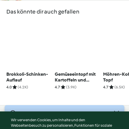
Das könnte dir auch gefallen
Brokkoli-Schinken-
Gemüseeintopf mit
Möhren-Koh
Auflauf
Kartoffeln und
Topf
Würstchen
4.0
(4.2K)
4.7
(3.9K)
4.7
(6.5K)
© Copyright 2026
Wir verwenden Cookies, um Inhalte und den
Webseitenbesuch zu personalisieren, Funktionen für soziale
Nutzungsbedingungen