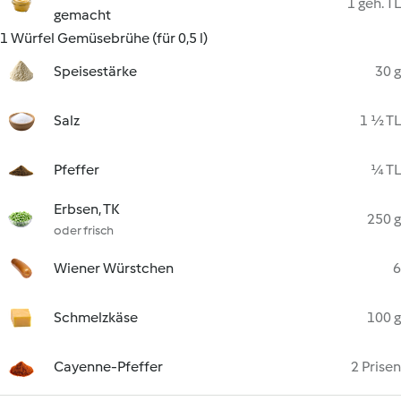
1 geh. TL
gemacht
1 Würfel Gemüsebrühe (für 0,5 l)
Speisestärke
30 g
Salz
1 ½ TL
Pfeffer
¼ TL
Erbsen, TK
250 g
oder frisch
Wiener Würstchen
6
Schmelzkäse
100 g
Cayenne-Pfeffer
2 Prisen