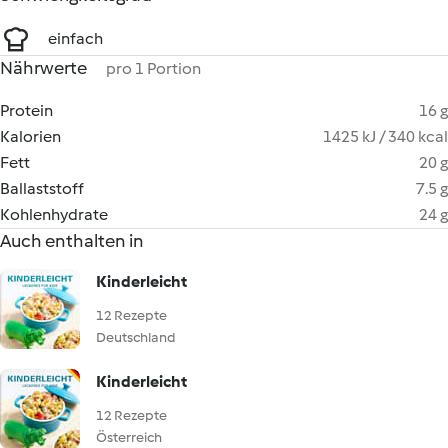
einfach
Nährwerte
pro 1 Portion
Protein
16 g
Kalorien
1425 kJ / 340 kcal
Fett
20 g
Ballaststoff
7.5 g
Kohlenhydrate
24 g
Auch enthalten in
Kinderleicht
12 Rezepte
Deutschland
Kinderleicht
12 Rezepte
Österreich