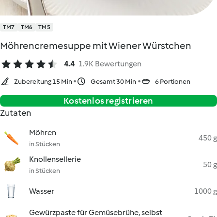
TM7
TM6
TM5
Möhrencremesuppe mit Wiener Würstchen
4.4
1.9K Bewertungen
Zubereitung 15 Min
Gesamt 30 Min
6 Portionen
Kostenlos registrieren
Zutaten
Möhren
450 g
in Stücken
Knollensellerie
50 g
in Stücken
Wasser
1000 g
Gewürzpaste für Gemüsebrühe, selbst