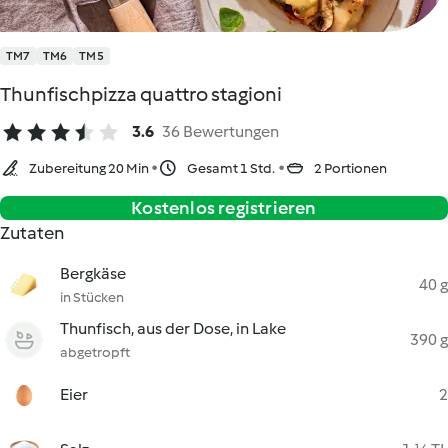
TM7
TM6
TM5
Thunfischpizza quattro stagioni
3.6
36 Bewertungen
Zubereitung 20 Min
Gesamt 1 Std.
2 Portionen
Kostenlos registrieren
Zutaten
Bergkäse
40 g
in Stücken
Thunfisch, aus der Dose, in Lake
390 g
abgetropft
Eier
2