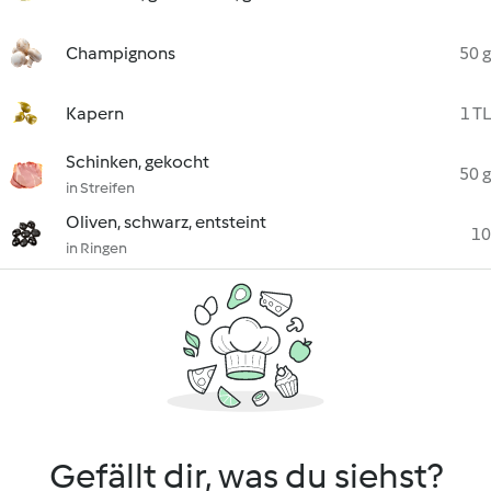
Champignons
50 g
Kapern
1 TL
Schinken, gekocht
50 g
in Streifen
Oliven, schwarz, entsteint
10
in Ringen
Gefällt dir, was du siehst?