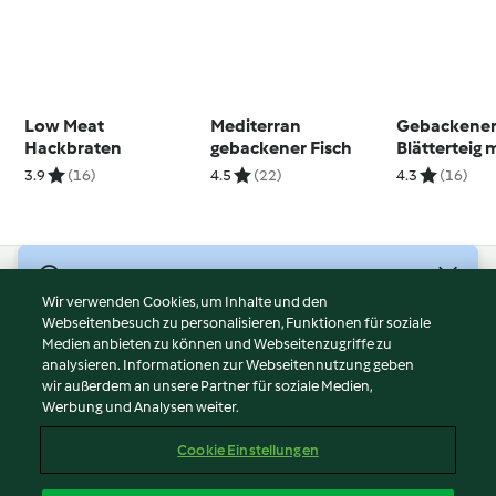
Low Meat
Mediterran
Gebackene
Hackbraten
gebackener Fisch
Blätterteig 
Fenchel un
3.9
(16)
4.5
(22)
4.3
(16)
Ziegenkäse
© Copyright 2026
Wir verwenden Cookies, um Inhalte und den
Webseitenbesuch zu personalisieren, Funktionen für soziale
Nutzungsbedingungen
Medien anbieten zu können und Webseitenzugriffe zu
Datenschutzrichtlinien
analysieren. Informationen zur Webseitennutzung geben
Disclaimer
wir außerdem an unsere Partner für soziale Medien,
Werbung und Analysen weiter.
Impressum
Cookies
Cookie Einstellungen
Inhalt melden