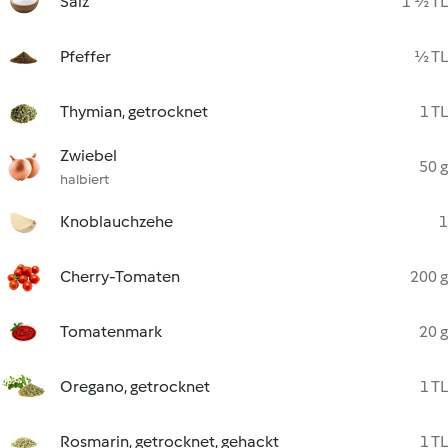
Salz
1 ½ TL
Pfeffer
½ TL
Thymian, getrocknet
1 TL
Zwiebel
50 g
halbiert
Knoblauchzehe
1
Cherry-Tomaten
200 g
Tomatenmark
20 g
Oregano, getrocknet
1 TL
Rosmarin, getrocknet, gehackt
1 TL