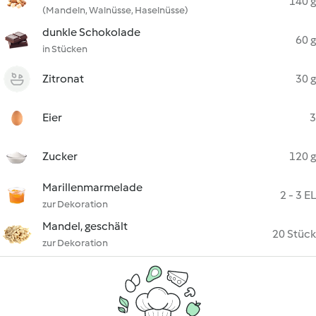
140 g
(Mandeln, Walnüsse, Haselnüsse)
dunkle Schokolade
60 g
in Stücken
Zitronat
30 g
Eier
3
Zucker
120 g
Marillenmarmelade
2 - 3 EL
zur Dekoration
Mandel, geschält
20 Stück
zur Dekoration