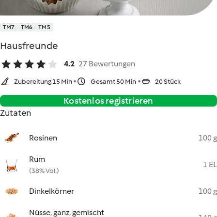
TM7
TM6
TM5
Hausfreunde
4.2
27 Bewertungen
Zubereitung 15 Min
Gesamt 50 Min
20 Stück
Kostenlos registrieren
Zutaten
Rosinen
100 g
Rum
1 EL
(38% Vol.)
Dinkelkörner
100 g
Nüsse, ganz, gemischt