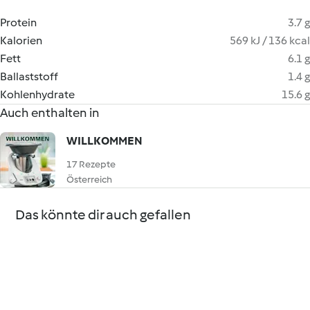
Protein
3.7 g
Kalorien
569 kJ / 136 kcal
Fett
6.1 g
Ballaststoff
1.4 g
Kohlenhydrate
15.6 g
Auch enthalten in
WILLKOMMEN
17 Rezepte
Österreich
Das könnte dir auch gefallen