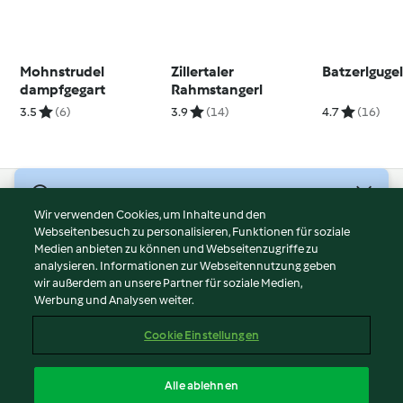
Mohnstrudel
Zillertaler
Batzerlguge
dampfgegart
Rahmstangerl
3.5
(6)
3.9
(14)
4.7
(16)
© Copyright 2026
Wir verwenden Cookies, um Inhalte und den
Webseitenbesuch zu personalisieren, Funktionen für soziale
Nutzungsbedingungen
Medien anbieten zu können und Webseitenzugriffe zu
Datenschutzrichtlinien
analysieren. Informationen zur Webseitennutzung geben
Disclaimer
wir außerdem an unsere Partner für soziale Medien,
Werbung und Analysen weiter.
Impressum
Cookies
Cookie Einstellungen
Inhalt melden
Vertrag widerrufen
Alle ablehnen
Erklärung zur Barrierefreiheit