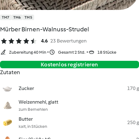
TM7
TM6
TM5
Mürber Birnen-Walnuss-Strudel
4.6
23 Bewertungen
Zubereitung 40 Min
Gesamt 2 Std.
18 Stücke
Kostenlos registrieren
Zutaten
Zucker
170 g
Weizenmehl, glatt
zum Bemehlen
Butter
250 g
kalt, in Stücken