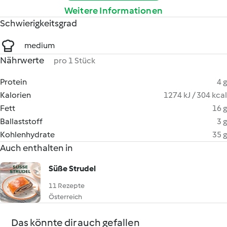
Weitere Informationen
Schwierigkeitsgrad
medium
Nährwerte
pro 1 Stück
Protein
4 g
Kalorien
1274 kJ / 304 kcal
Fett
16 g
Ballaststoff
3 g
Kohlenhydrate
35 g
Auch enthalten in
Süße Strudel
11 Rezepte
Österreich
Das könnte dir auch gefallen