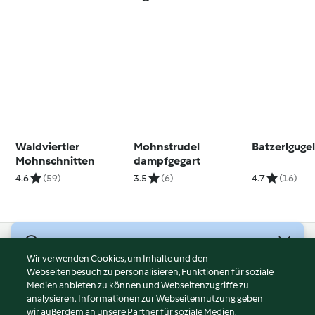
Waldviertler
Mohnstrudel
Batzerlguge
Mohnschnitten
dampfgegart
4.6
(59)
3.5
(6)
4.7
(16)
© Copyright 2026
Wir verwenden Cookies, um Inhalte und den
Webseitenbesuch zu personalisieren, Funktionen für soziale
Nutzungsbedingungen
Medien anbieten zu können und Webseitenzugriffe zu
Datenschutzrichtlinien
analysieren. Informationen zur Webseitennutzung geben
Disclaimer
wir außerdem an unsere Partner für soziale Medien,