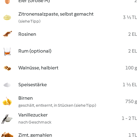
Eier (Größe M)
2
Zitronensalzpaste, selbst gemacht
3 ½ TL
(siehe Tipp)
Rosinen
2 EL
Rum (optional)
2 EL
Walnüsse, halbiert
100 g
Speisestärke
1 ½ EL
Birnen
750 g
geschält, entkernt, in Stücken (siehe Tipp)
Vanillezucker
1 - 2 TL
nach Geschmack
Zimt, gemahlen
1 TL