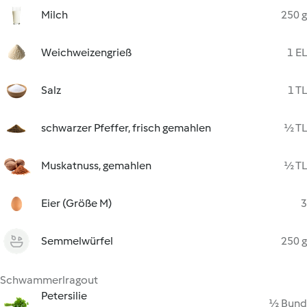
Milch
250 g
Weichweizengrieß
1 EL
Salz
1 TL
schwarzer Pfeffer, frisch gemahlen
½ TL
Muskatnuss, gemahlen
½ TL
Eier (Größe M)
3
Semmelwürfel
250 g
Schwammerlragout
Petersilie
½ Bund