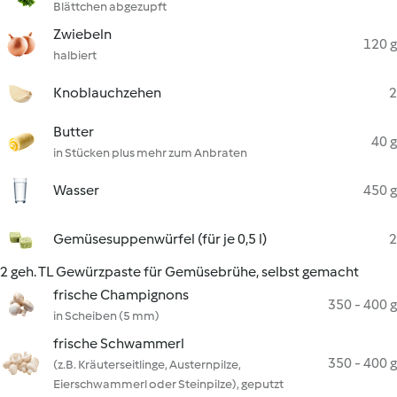
Blättchen abgezupft
Zwiebeln
120 g
halbiert
Knoblauchzehen
2
Butter
40 g
in Stücken plus mehr zum Anbraten
Wasser
450 g
Gemüsesuppenwürfel (für je 0,5 l)
2
2 geh. TL Gewürzpaste für Gemüsebrühe, selbst gemacht
frische Champignons
350 - 400 g
in Scheiben (5 mm)
frische Schwammerl
350 - 400 g
(z.B. Kräuterseitlinge, Austernpilze,
Eierschwammerl oder Steinpilze), geputzt