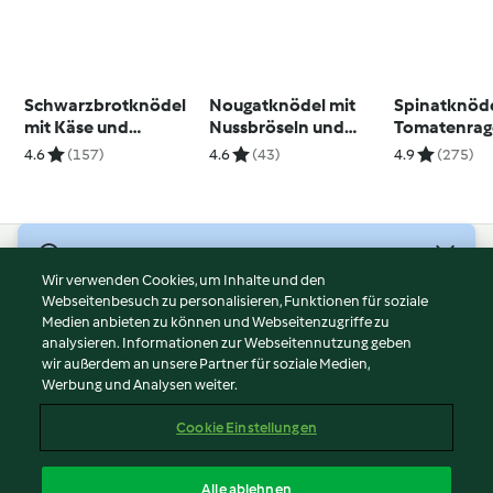
Schwarzbrotknödel
Nougatknödel mit
Spinatknöde
mit Käse und
Nussbröseln und
Tomatenrag
Wurzelgemüse
Zwetschkenröster
4.6
(157)
4.6
(43)
4.9
(275)
(vegan)
© Copyright 2026
Wir verwenden Cookies, um Inhalte und den
Webseitenbesuch zu personalisieren, Funktionen für soziale
Nutzungsbedingungen
Medien anbieten zu können und Webseitenzugriffe zu
Datenschutzrichtlinien
analysieren. Informationen zur Webseitennutzung geben
Disclaimer
wir außerdem an unsere Partner für soziale Medien,
Werbung und Analysen weiter.
Impressum
Cookies
Cookie Einstellungen
Inhalt melden
Vertrag widerrufen
Alle ablehnen