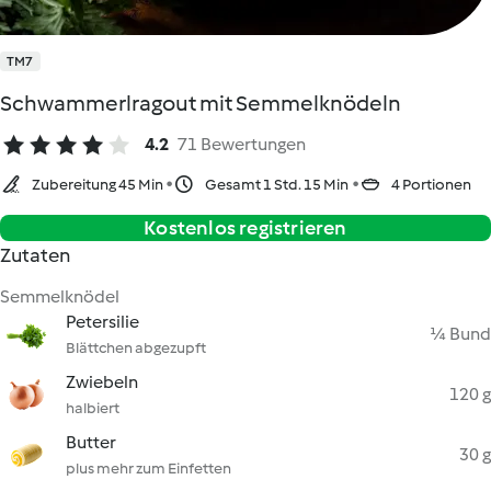
TM7
Schwammerlragout mit Semmelknödeln
4.2
71 Bewertungen
Zubereitung 45 Min
Gesamt 1 Std. 15 Min
4 Portionen
Kostenlos registrieren
Zutaten
Semmelknödel
Petersilie
¼ Bund
Blättchen abgezupft
Zwiebeln
120 g
halbiert
Butter
30 g
plus mehr zum Einfetten