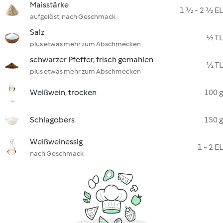
Maisstärke
1 ½ - 2 ½ EL
aufgelöst, nach Geschmack
Salz
½ TL
plus etwas mehr zum Abschmecken
schwarzer Pfeffer, frisch gemahlen
½ TL
plus etwas mehr zum Abschmecken
Weißwein, trocken
100 g
Schlagobers
150 g
Weißweinessig
1 - 2 EL
nach Geschmack