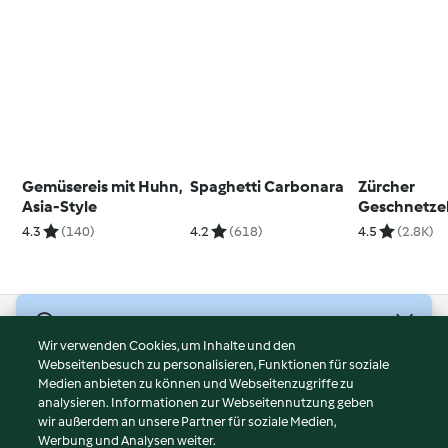
Gemüsereis mit Huhn,
Spaghetti Carbonara
Zürcher
Asia-Style
Geschnetzel
Kartoffeln
4.3
(140)
4.2
(618)
4.5
(2.8K)
© Copyright 2026
Wir verwenden Cookies, um Inhalte und den
Webseitenbesuch zu personalisieren, Funktionen für soziale
Nutzungsbedingungen
Medien anbieten zu können und Webseitenzugriffe zu
Datenschutzrichtlinien
analysieren. Informationen zur Webseitennutzung geben
Disclaimer
wir außerdem an unsere Partner für soziale Medien,
Werbung und Analysen weiter.
Impressum