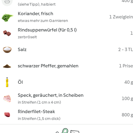
400 g
(siehe Tipp), halbiert
Koriander, frisch
1 Zweiglein
etwas mehr zum Garnieren
Rindsuppenwürfel (für 0,5 l)
1
zerbröselt
Salz
2 - 3 TL
schwarzer Pfeffer, gemahlen
1 Prise
Öl
40 g
Speck, geräuchert, in Scheiben
100 g
in Streifen (1 cm x 4 cm)
Rinderfilet-Steak
800 g
in Streifen (1,5 cm dick)