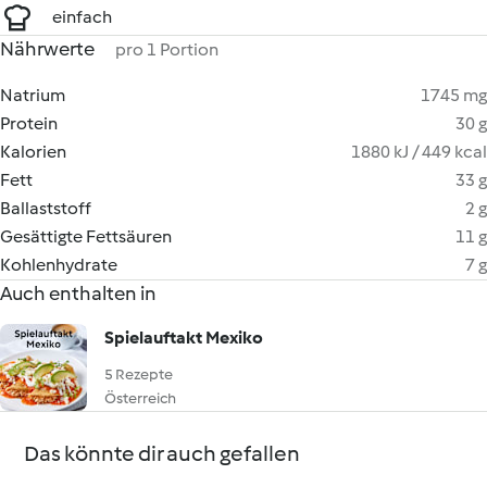
einfach
Nährwerte
pro 1 Portion
Natrium
1745 mg
Protein
30 g
Kalorien
1880 kJ / 449 kcal
Fett
33 g
Ballaststoff
2 g
Gesättigte Fettsäuren
11 g
Kohlenhydrate
7 g
Auch enthalten in
Spielauftakt Mexiko
5 Rezepte
Österreich
Das könnte dir auch gefallen