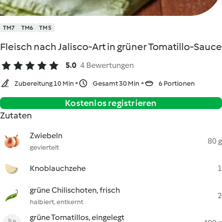
TM7
TM6
TM5
Fleisch nach Jalisco-Art in grüner Tomatillo-Sauce
5.0
4 Bewertungen
Zubereitung 10 Min
Gesamt 30 Min
6 Portionen
Kostenlos registrieren
Zutaten
Zwiebeln
80 g
geviertelt
Knoblauchzehe
1
grüne Chilischoten, frisch
2
halbiert, entkernt
grüne Tomatillos, eingelegt