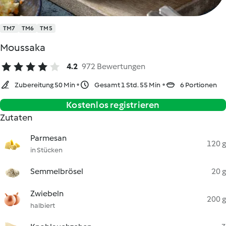
TM7
TM6
TM5
Moussaka
4.2
972 Bewertungen
Zubereitung 50 Min
Gesamt 1 Std. 55 Min
6 Portionen
Kostenlos registrieren
Zutaten
Parmesan
120 g
in Stücken
Semmelbrösel
20 g
Zwiebeln
200 g
halbiert