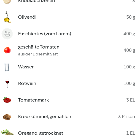
Knoblauchzehen
3
Olivenöl
50 g
Faschiertes (vom Lamm)
400 g
geschälte Tomaten
400 g
aus der Dose mit Saft
Wasser
100 g
Rotwein
100 g
Tomatenmark
3 EL
Kreuzkümmel, gemahlen
3 Prisen
Oregano, getrocknet
1 EL