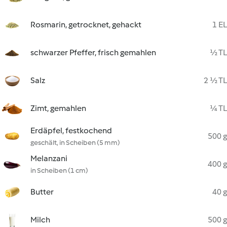
Rosmarin, getrocknet, gehackt
1 EL
schwarzer Pfeffer, frisch gemahlen
½ TL
Salz
2 ½ TL
Zimt, gemahlen
¼ TL
Erdäpfel, festkochend
500 g
geschält, in Scheiben (5 mm)
Melanzani
400 g
in Scheiben (1 cm)
Butter
40 g
Milch
500 g