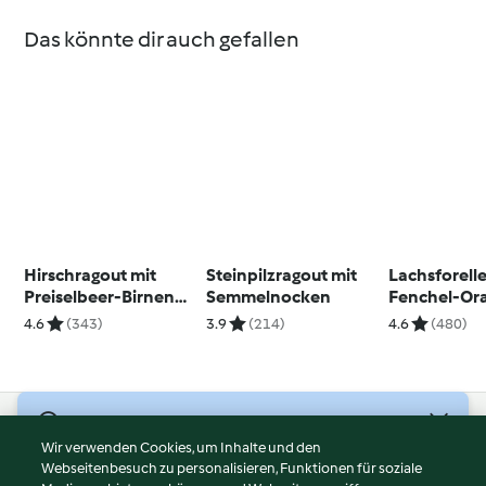
Das könnte dir auch gefallen
Hirschragout mit
Steinpilzragout mit
Lachsforelle
Preiselbeer-Birnen
Semmelnocken
Fenchel-Or
und Schupfnudeln
Risotto
4.6
(343)
3.9
(214)
4.6
(480)
© Copyright 2026
Wir verwenden Cookies, um Inhalte und den
Webseitenbesuch zu personalisieren, Funktionen für soziale
Nutzungsbedingungen