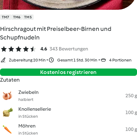
TM7
TM6
TM5
Hirschragout mit Preiselbeer-Birnen und
Schupfnudeln
4.6
343 Bewertungen
Zubereitung 20 Min
Gesamt 1 Std. 30 Min
4 Portionen
Kostenlos registrieren
Zutaten
Zwiebeln
250 g
halbiert
Knollensellerie
100 g
in Stücken
Möhren
100 g
in Stücken