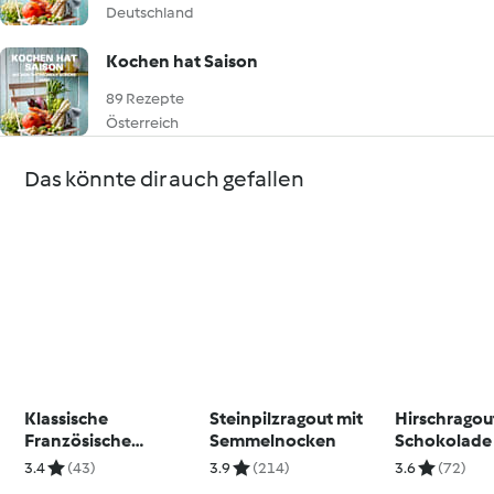
Deutschland
Kochen hat Saison
89 Rezepte
Österreich
Das könnte dir auch gefallen
Klassische
Steinpilzragout mit
Hirschragou
Französische
Semmelnocken
Schokolade
Zwiebelsuppe
3.4
(43)
3.9
(214)
3.6
(72)