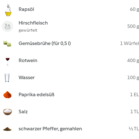
Rapsöl
60 g
Hirschfleisch
500 g
gewürfelt
Gemüsebrühe (für 0,5 l)
1 Würfel
Rotwein
400 g
Wasser
100 g
Paprika edelsüß
1 EL
Salz
1 TL
schwarzer Pfeffer, gemahlen
½ TL