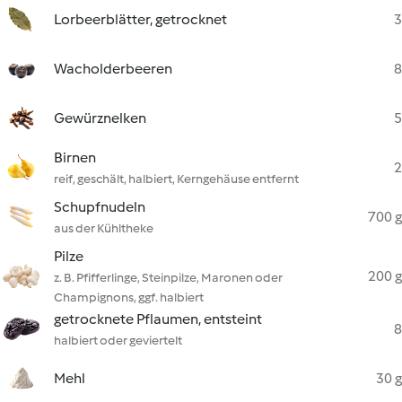
Lorbeerblätter, getrocknet
3
Wacholderbeeren
8
Gewürznelken
5
Birnen
2
reif, geschält, halbiert, Kerngehäuse entfernt
Schupfnudeln
700 g
aus der Kühltheke
Pilze
200 g
z. B. Pfifferlinge, Steinpilze, Maronen oder
Champignons, ggf. halbiert
getrocknete Pflaumen, entsteint
8
halbiert oder geviertelt
Mehl
30 g