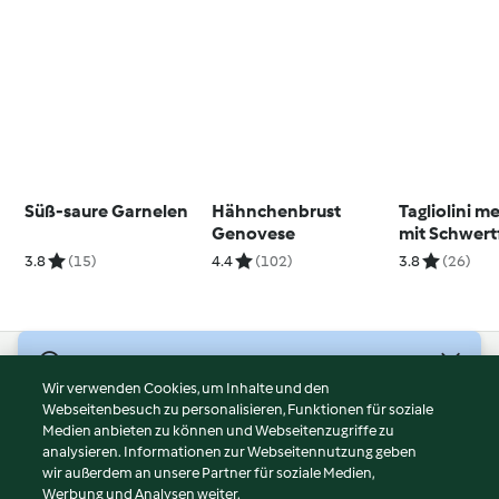
Süß-saure Garnelen
Hähnchenbrust
Tagliolini m
Genovese
mit Schwert
3.8
(15)
4.4
(102)
3.8
(26)
© Copyright 2026
Wir verwenden Cookies, um Inhalte und den
Webseitenbesuch zu personalisieren, Funktionen für soziale
Nutzungsbedingungen
Medien anbieten zu können und Webseitenzugriffe zu
Datenschutzrichtlinien
analysieren. Informationen zur Webseitennutzung geben
Disclaimer
wir außerdem an unsere Partner für soziale Medien,
Werbung und Analysen weiter.