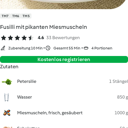
TM7
TM6
TM5
Fusilli mit pikanten Miesmuscheln
4.6
33 Bewertungen
Zubereitung 10 Min
Gesamt 55 Min
4 Portionen
Kostenlos registrieren
Zutaten
Petersilie
1 Stängel
Wasser
850 g
Miesmuscheln, frisch, gesäubert
1000 g