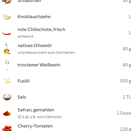
Schalotten
50 g
Knoblauchzehe
1
rote Chilischote, frisch
1
entkernt
natives Olivenöl
40 g
und etwas mehr zum Garnieren
trockener Weißwein
40 g
Fusilli
350 g
Salz
1 TL
Safran, gemahlen
1 Dose
(0,1 g), z.B. von Ostmann
Cherry-Tomaten
120 g