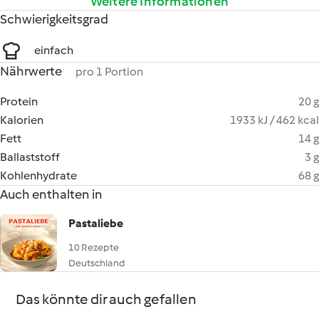
Weitere Informationen
Schwierigkeitsgrad
einfach
Nährwerte
pro 1 Portion
Protein
20 g
Kalorien
1933 kJ / 462 kcal
Fett
14 g
Ballaststoff
3 g
Kohlenhydrate
68 g
Auch enthalten in
Pastaliebe
10 Rezepte
Deutschland
Das könnte dir auch gefallen