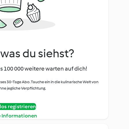
, was du siehst?
s 100 000 weitere warten auf dich!
oses 30-Tage Abo. Tauche ein in die kulinarische Welt von
ne jegliche Verpflichtung.
os registrieren
e Informationen