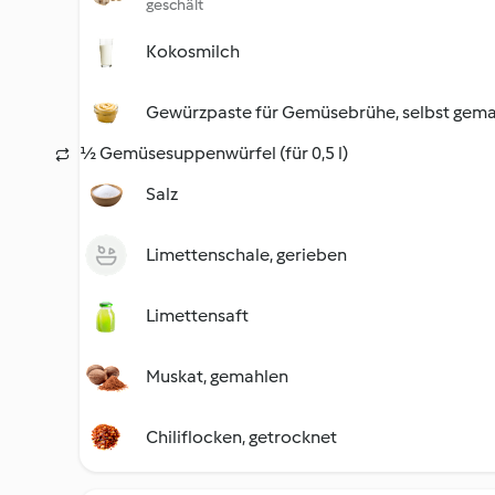
geschält
Kokosmilch
Gewürzpaste für Gemüsebrühe, selbst gem
½ Gemüsesuppenwürfel (für 0,5 l)
Salz
Limettenschale, gerieben
Limettensaft
Muskat, gemahlen
Chiliflocken, getrocknet