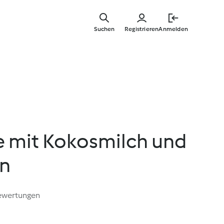
Zum
Hauptinha
Suchen
Registrieren
Anmelden
springen
e mit Kokosmilch und
en
ewertungen