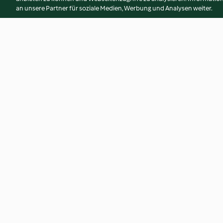
an unsere Partner für soziale Medien, Werbung und Analysen weiter.
Hummus von Rote Bete
Beeren-Minz-Sorb
3.5
(82)
3.6
(38)
© Copyright 2026
Nutzungsbedingungen
Datenschutzrichtlinien