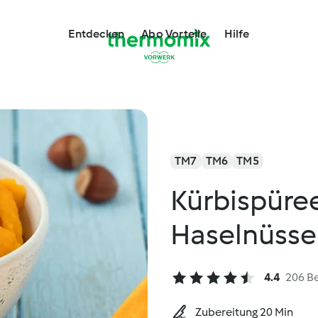
Entdecken
Abo Vorteile
Hilfe
TM7
TM6
TM5
Kürbispüre
Haselnüss
4.4
206 B
Zubereitung 20 Min