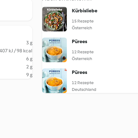
Kürbisliebe
15 Rezepte
Österreich
Pürees
3 g
407 kJ / 98 kcal
12 Rezepte
6 g
Österreich
2 g
Pürees
9 g
12 Rezepte
Deutschland