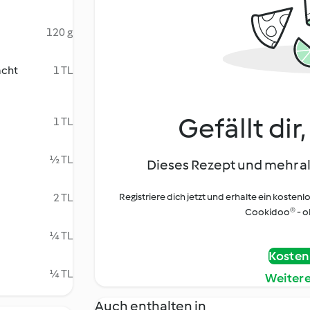
120 g
acht
1 TL
Gefällt dir
1 TL
½ TL
Dieses Rezept und mehr al
2 TL
Registriere dich jetzt und erhalte ein kostenl
Cookidoo® - oh
¼ TL
Kostenl
¼ TL
Weiter
Auch enthalten in