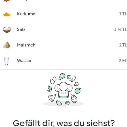
Kurkuma
1 TL
Salz
1 ½ TL
Maismehl
2 TL
Wasser
2 EL
Gefällt dir, was du siehst?