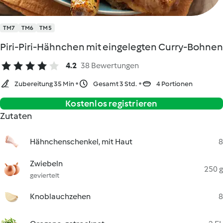
TM7
TM6
TM5
Piri-Piri-Hähnchen mit eingelegten Curry-Bohnen
4.2
38 Bewertungen
Zubereitung 35 Min
Gesamt 3 Std.
4 Portionen
Kostenlos registrieren
Zutaten
Hähnchenschenkel, mit Haut
8
Zwiebeln
250 g
geviertelt
Knoblauchzehen
8