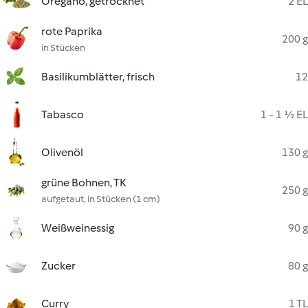
Oregano, getrocknet
2 EL
rote Paprika
200 g
in Stücken
Basilikumblätter, frisch
12
Tabasco
1 - 1 ½ EL
Olivenöl
130 g
grüne Bohnen, TK
250 g
aufgetaut, in Stücken (1 cm)
Weißweinessig
90 g
Zucker
80 g
Curry
1 TL