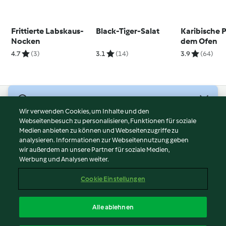
Frittierte Labskaus-
Black-Tiger-Salat
Karibische P
Nocken
dem Ofen
4.7
(3)
3.1
(14)
3.9
(64)
© Copyright 2026
Wir verwenden Cookies, um Inhalte und den
Webseitenbesuch zu personalisieren, Funktionen für soziale
Nutzungsbedingungen
Medien anbieten zu können und Webseitenzugriffe zu
Datenschutzrichtlinien
analysieren. Informationen zur Webseitennutzung geben
Disclaimer
wir außerdem an unsere Partner für soziale Medien,
Werbung und Analysen weiter.
Impressum
Cookies
Cookie Einstellungen
Inhalt melden
Vertrag widerrufen
Alle ablehnen
Erklärung zur Barrierefreiheit