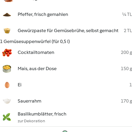
Pfeffer, frisch gemahlen
¼ TL
Gewürzpaste für Gemüsebrühe, selbst gemacht
2 TL
1 Gemüsesuppenwürfel (für 0,5 l)
Cocktailtomaten
200 g
Mais, aus der Dose
150 g
Ei
1
Sauerrahm
170 g
Basilikumblätter, frisch
zur Dekoration