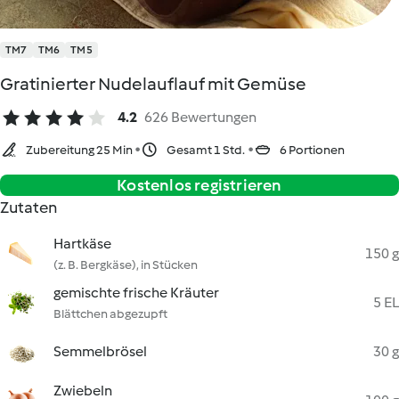
TM7
TM6
TM5
Gratinierter Nudelauflauf mit Gemüse
4.2
626 Bewertungen
Zubereitung 25 Min
Gesamt 1 Std.
6 Portionen
Kostenlos registrieren
Zutaten
Hartkäse
150 g
(z. B. Bergkäse), in Stücken
gemischte frische Kräuter
5 EL
Blättchen abgezupft
Semmelbrösel
30 g
Zwiebeln