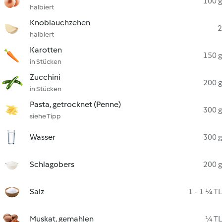
100 g
halbiert
Knoblauchzehen
2
halbiert
Karotten
150 g
in Stücken
Zucchini
200 g
in Stücken
Pasta, getrocknet (Penne)
300 g
siehe Tipp
Wasser
300 g
Schlagobers
200 g
Salz
1 - 1 ¼ TL
Muskat, gemahlen
¼ TL