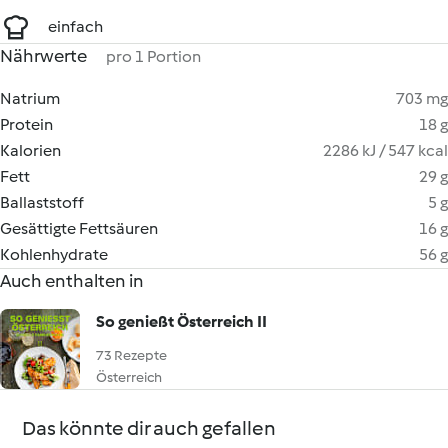
einfach
Nährwerte
pro 1 Portion
Natrium
703 mg
Protein
18 g
Kalorien
2286 kJ / 547 kcal
Fett
29 g
Ballaststoff
5 g
Gesättigte Fettsäuren
16 g
Kohlenhydrate
56 g
Auch enthalten in
So genießt Österreich II
73 Rezepte
Österreich
Das könnte dir auch gefallen