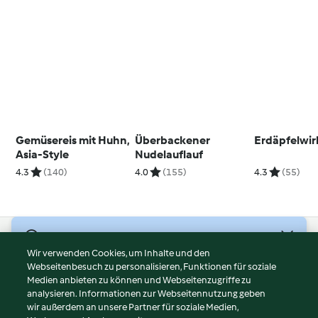
Gemüsereis mit Huhn,
Überbackener
Erdäpfelwir
Asia-Style
Nudelauflauf
4.3
(140)
4.0
(155)
4.3
(55)
© Copyright 2026
Wir verwenden Cookies, um Inhalte und den
Webseitenbesuch zu personalisieren, Funktionen für soziale
Nutzungsbedingungen
Medien anbieten zu können und Webseitenzugriffe zu
Datenschutzrichtlinien
analysieren. Informationen zur Webseitennutzung geben
Disclaimer
wir außerdem an unsere Partner für soziale Medien,