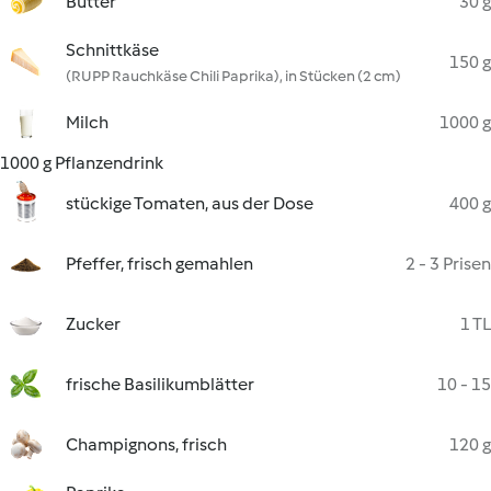
Butter
30 g
Schnittkäse
150 g
(RUPP Rauchkäse Chili Paprika), in Stücken (2 cm)
Milch
1000 g
1000 g Pflanzendrink
stückige Tomaten, aus der Dose
400 g
Pfeffer, frisch gemahlen
2 - 3 Prisen
Zucker
1 TL
frische Basilikumblätter
10 - 15
Champignons, frisch
120 g