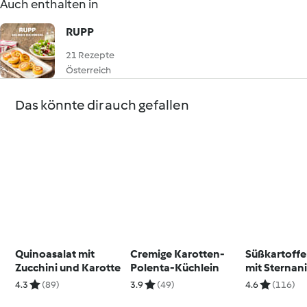
Auch enthalten in
RUPP
21 Rezepte
Österreich
Das könnte dir auch gefallen
Quinoasalat mit
Cremige Karotten-
Süßkartoffe
Zucchini und Karotte
Polenta-Küchlein
mit Sternani
4.3
(89)
3.9
(49)
4.6
(116)