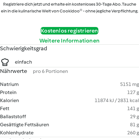
Registriere dich jetzt und erhalte ein kostenloses 30-Tage Abo. Tauche
ein in die kulinarische Welt von Cookidoo® - ohne jegliche Verpflichtung.
Kostenlos registrieren
Weitere Informationen
Schwierigkeitsgrad
einfach
Nährwerte
pro 6 Portionen
Natrium
5151 mg
Protein
127 g
Kalorien
11874 kJ / 2831 kcal
Fett
141 g
Ballaststoff
29 g
Gesättigte Fettsäuren
81 g
Kohlenhydrate
260 g