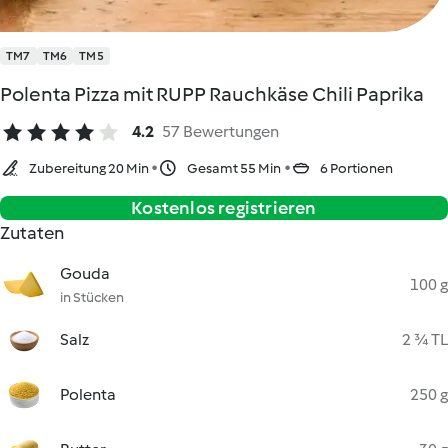
TM7
TM6
TM5
Polenta Pizza mit RUPP Rauchkäse Chili Paprika
4.2
57 Bewertungen
Zubereitung 20 Min
Gesamt 55 Min
6 Portionen
Kostenlos registrieren
Zutaten
Gouda
100 g
in Stücken
Salz
2 ¾ TL
Polenta
250 g