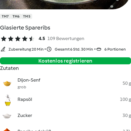
TM7
TM6
TM5
Glasierte Spareribs
4.5
109 Bewertungen
Zubereitung 20 Min
Gesamt 6 Std. 30 Min
6 Portionen
Kostenlos registrieren
Zutaten
Dijon-Senf
50 g
grob
Rapsöl
100 g
Zucker
30 g