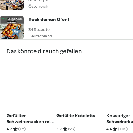
Österreich
Rock deinen Ofen!
34 Rezepte
Deutschland
Das könnte dir auch gefallen
Gefüllter
Gefüllte Koteletts
Knuspriger
Schweinenacken mit
Schweineb
Sauerkraut und
4.2
(12)
3.7
(29)
4.4
(105)