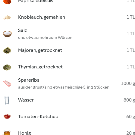
Paprika edelsüß
1 TL
Knoblauch, gemahlen
1 TL
Salz
1 TL
und etwas mehr zum Würzen
Majoran, getrocknet
1 TL
Thymian, getrocknet
1 TL
Spareribs
1000 g
aus der Brust (sind etwas fleischiger), in 2 Stücken
Wasser
800 g
Tomaten-Ketchup
60 g
Honig
20 g