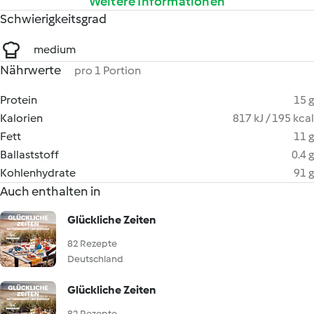
Weitere Informationen
Schwierigkeitsgrad
medium
Nährwerte
pro 1 Portion
Protein
15 g
Kalorien
817 kJ / 195 kcal
Fett
11 g
Ballaststoff
0.4 g
Kohlenhydrate
91 g
Auch enthalten in
Glückliche Zeiten
82 Rezepte
Deutschland
Glückliche Zeiten
82 Rezepte