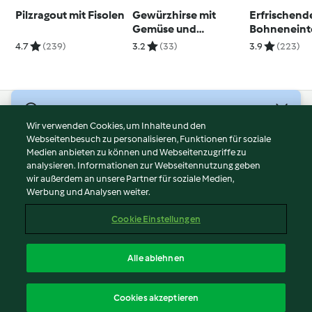
Pilzragout mit Fisolen
Gewürzhirse mit
Erfrischend
Gemüse und
Bohneneint
Spiegeleiern
4.7
(239)
3.2
(33)
3.9
(223)
© Copyright 2026
Wir verwenden Cookies, um Inhalte und den
Webseitenbesuch zu personalisieren, Funktionen für soziale
Nutzungsbedingungen
Medien anbieten zu können und Webseitenzugriffe zu
Datenschutzrichtlinien
analysieren. Informationen zur Webseitennutzung geben
Disclaimer
wir außerdem an unsere Partner für soziale Medien,
Werbung und Analysen weiter.
Impressum
Cookies
Cookie Einstellungen
Inhalt melden
Vertrag widerrufen
Alle ablehnen
Erklärung zur Barrierefreiheit
Deutsch
Cookies akzeptieren