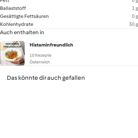
Fett
0 g
Ballaststoff
1 g
Gesättigte Fettsäuren
0 g
Kohlenhydrate
30 g
Auch enthalten in
Histaminfreundlich
10 Rezepte
Österreich
Das könnte dir auch gefallen