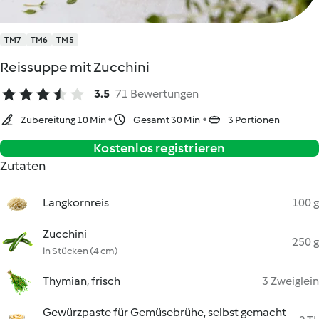
TM7
TM6
TM5
Reissuppe mit Zucchini
3.5
71 Bewertungen
Zubereitung 10 Min
Gesamt 30 Min
3 Portionen
Kostenlos registrieren
Zutaten
Langkornreis
100 g
Zucchini
250 g
in Stücken (4 cm)
Thymian, frisch
3 Zweiglein
Gewürzpaste für Gemüsebrühe, selbst gemacht