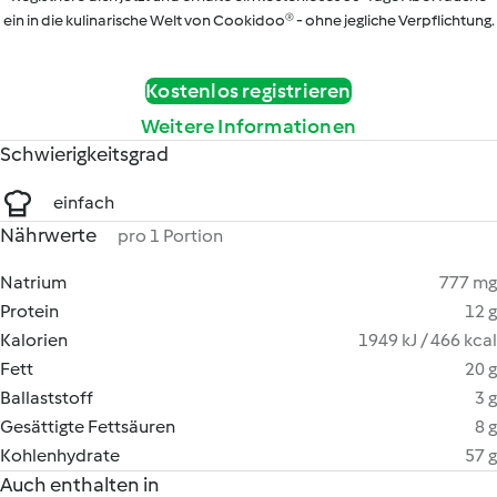
ein in die kulinarische Welt von Cookidoo® - ohne jegliche Verpflichtung.
Kostenlos registrieren
Weitere Informationen
Schwierigkeitsgrad
einfach
Nährwerte
pro 1 Portion
Natrium
777 mg
Protein
12 g
Kalorien
1949 kJ / 466 kcal
Fett
20 g
Ballaststoff
3 g
Gesättigte Fettsäuren
8 g
Kohlenhydrate
57 g
Auch enthalten in