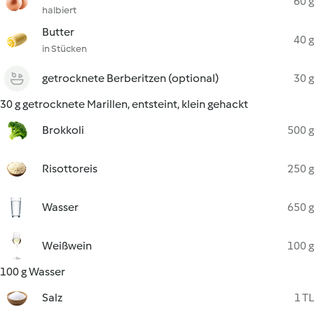
60 g
halbiert
Butter
40 g
in Stücken
getrocknete Berberitzen (optional)
30 g
30 g getrocknete Marillen, entsteint, klein gehackt
Brokkoli
500 g
Risottoreis
250 g
Wasser
650 g
Weißwein
100 g
100 g Wasser
Salz
1 TL