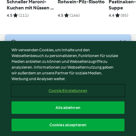
Schneller Maroni-
Rotwein-Pilz-Risotto
Pastinaken-
Kuchen mit Nüssen &
Suppe
Schoko
4.5
(111)
4.5
(166)
4.4
(85)
© Copyright 2026
Wir verwenden Cookies, um Inhalte und den
Webseitenbesuch zu personalisieren, Funktionen für soziale
Nutzungsbedingungen
Medien anbieten zu können und Webseitenzugriffe zu
Datenschutzrichtlinien
analysieren. Informationen zur Webseitennutzung geben
Disclaimer
wir außerdem an unsere Partner für soziale Medien,
Werbung und Analysen weiter.
Impressum
Cookies
Cookie Einstellungen
Inhalt melden
Vertrag widerrufen
Alle ablehnen
Erklärung zur Barrierefreiheit
Deutsch
Cookies akzeptieren