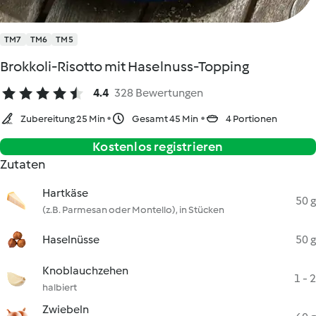
TM7
TM6
TM5
Brokkoli-Risotto mit Haselnuss-Topping
4.4
328 Bewertungen
Zubereitung 25 Min
Gesamt 45 Min
4 Portionen
Kostenlos registrieren
Zutaten
Hartkäse
50 g
(z.B. Parmesan oder Montello), in Stücken
Haselnüsse
50 g
Knoblauchzehen
1 - 2
halbiert
Zwiebeln