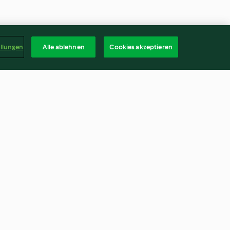
ellungen
Alle ablehnen
Cookies akzeptieren
ilz-Risotto;
Schottische Eier mit Sellerie-
ookies
Karotten-Salat
4.2
(13)