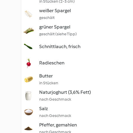
in Stücken (2-3 cm)
weißer Spargel
geschält
grüner Spargel
geschält (siehe Tipp)
Schnittlauch, frisch
Radieschen
Butter
in Stücken
Naturjoghurt (3,6% Fett)
nach Geschmack
Salz
nach Geschmack
Pfeffer, gemahlen
nach Geschmack