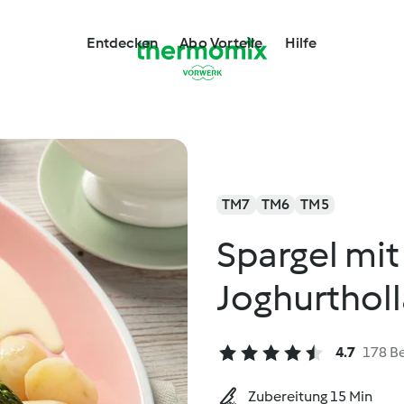
Entdecken
Abo Vorteile
Hilfe
TM7
TM6
TM5
Spargel mit
Joghurthol
4.7
178 B
Zubereitung 15 Min