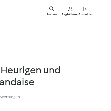
Zum
Hauptinha
Suchen
Registrieren
Anmelden
springen
 Heurigen und
landaise
ewertungen