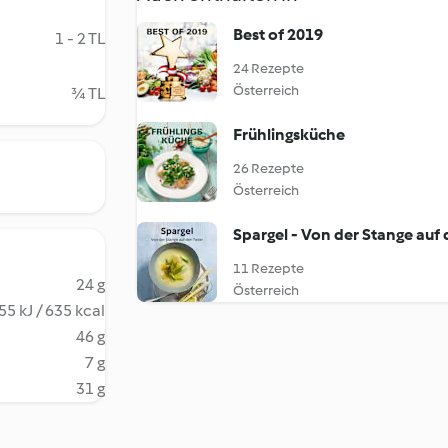
Best of 2019
1 - 2 TL
24 Rezepte
Österreich
¾ TL
Frühlingsküche
26 Rezepte
Österreich
Spargel - Von der Stange auf 
11 Rezepte
24 g
Österreich
55 kJ / 635 kcal
46 g
7 g
31 g