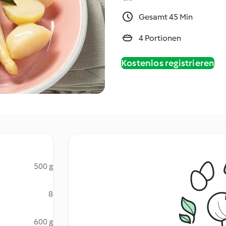
Gesamt 45 Min
4 Portionen
Kostenlos registrieren
500 g
8
600 g