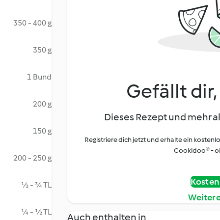
350 - 400 g
350 g
1 Bund
Gefällt dir
200 g
Dieses Rezept und mehr al
150 g
Registriere dich jetzt und erhalte ein kostenl
Cookidoo® - oh
200 - 250 g
Kostenl
½ - ¾ TL
Weiter
¼ - ½ TL
Auch enthalten in