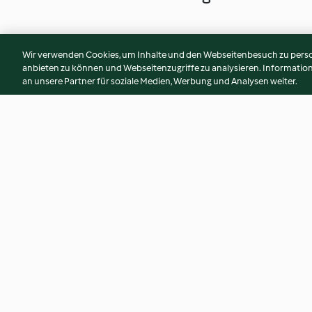
Wir verwenden Cookies, um Inhalte und den Webseitenbesuch zu person
anbieten zu können und Webseitenzugriffe zu analysieren. Informati
an unsere Partner für soziale Medien, Werbung und Analysen weiter.
Glasierte Babykarotten
Gebratene Schwein
mit Süßkartoffelpü
Gemüse, Apfelchu
4.5
(23)
5.0
(3)
Süßweinsauce
© Copyright 2026