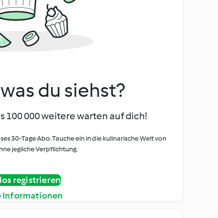
, was du siehst?
s 100 000 weitere warten auf dich!
oses 30-Tage Abo. Tauche ein in die kulinarische Welt von
ne jegliche Verpflichtung.
os registrieren
e Informationen