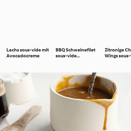
Lachs sous-vide mit
BBQ Schweinefilet
Zitronige C
Avocadocreme
sous-vide
Wings sous-
koreanische Art
Erdäpfeln