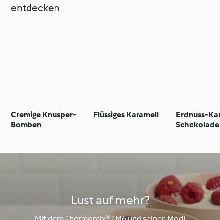
entdecken
Cremige Knusper-
Flüssiges Karamell
Erdnuss-Ka
Bomben
Schokolade
Lust auf mehr?
Mit dem Thermomix® TM6 und seinen Modi