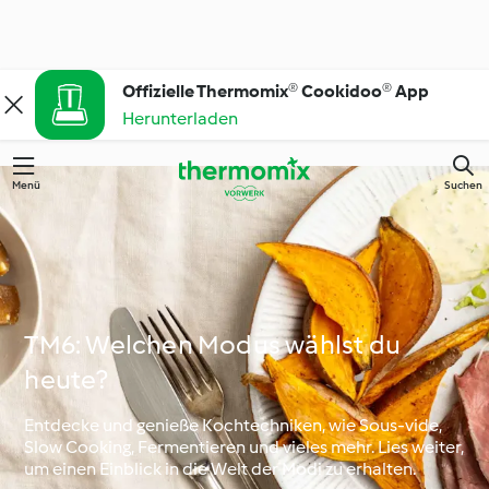
Offizielle Thermomix® Cookidoo® App
Herunterladen
Menü
Suchen
TM6: Welchen Modus wählst du
heute?
Entdecke und genieße Kochtechniken, wie Sous-vide,
Slow Cooking, Fermentieren und vieles mehr. Lies weiter,
um einen Einblick in die Welt der Modi zu erhalten.