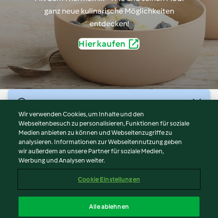
ganz neue kulinarische Möglichkeiten
entdecken!
Hier kaufen
© Copyright 2026
Wir verwenden Cookies, um Inhalte und den
Webseitenbesuch zu personalisieren, Funktionen für soziale
Nutzungsbedingungen
Medien anbieten zu können und Webseitenzugriffe zu
Datenschutzrichtlinien
analysieren. Informationen zur Webseitennutzung geben
Disclaimer
wir außerdem an unsere Partner für soziale Medien,
Werbung und Analysen weiter.
Impressum
Cookies
Cookie Einstellungen
Inhalt melden
Vertrag widerrufen
Alle ablehnen
Erklärung zur Barrierefreiheit