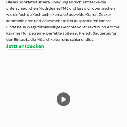
Dieses Booklet ist unsere Einladung an dich: Entdecke die
unterschiedlichen Modi deines TM6 und lass dich überraschen,
wie einfach du Kochtechniken wie Sous-vide-Garen, Zucker
karamellisieren und vieles mehr selber ausprobieren kannst.
Finde neue Wege für vielseitige Gerichte voller Textur und Aroma:
Karamell für Eiscreme, perfekte Soßen zu Fleisch, Sautiertes für
den Eintopf… die Möglichkeiten sind schier endlos.
Jetzt entdecken