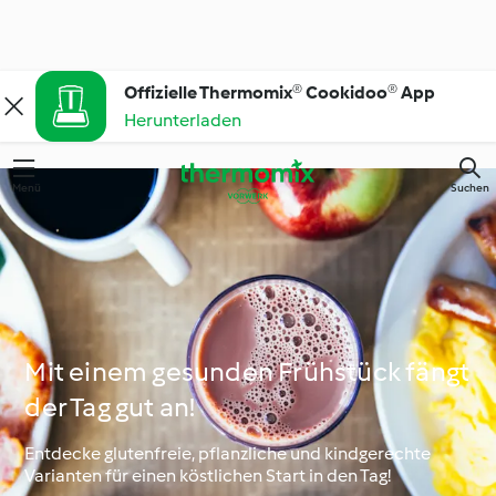
Offizielle Thermomix® Cookidoo® App
Herunterladen
Menü
Suchen
Mit einem gesunden Frühstück fängt
der Tag gut an!
Entdecke glutenfreie, pflanzliche und kindgerechte
Varianten für einen köstlichen Start in den Tag!