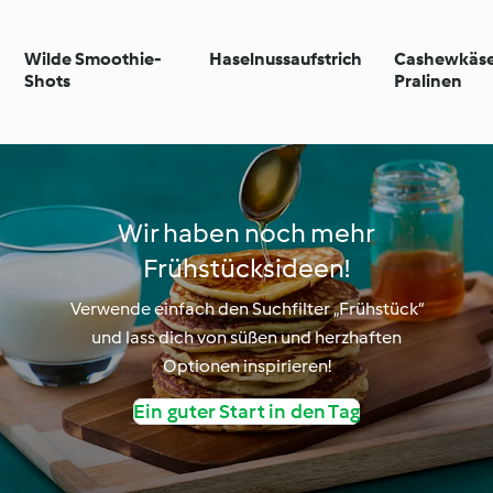
Wilde Smoothie-
Haselnussaufstrich
Cashewkäs
Shots
Pralinen
Wir haben noch mehr
Frühstücksideen!
Verwende einfach den Suchfilter „Frühstück“
und lass dich von süßen und herzhaften
Optionen inspirieren!
Ein guter Start in den Tag