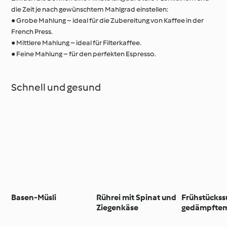
die Zeit je nach gewünschtem Mahlgrad einstellen:
● Grobe Mahlung – ideal für die Zubereitung von Kaffee in der
French Press.
● Mittlere Mahlung – ideal für Filterkaffee.
● Feine Mahlung – für den perfekten Espresso.
Schnell und gesund
Basen-Müsli
Rührei mit Spinat und
Frühstückss
Ziegenkäse
gedämpfte