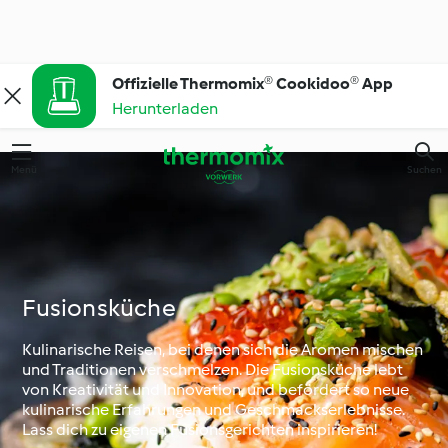
Offizielle Thermomix® Cookidoo® App
Herunterladen
Menü
Suchen
Fusionsküche
Kulinarische Reisen, bei denen sich die Aromen mischen
und Traditionen verschmelzen. Die Fusionsküche lebt
von Kreativität und Innovation, und befördert so neue
kulinarische Erfahrungen und Geschmackserlebnisse.
Lass dich zu eigenen Fusionsgerichten inspirieren!