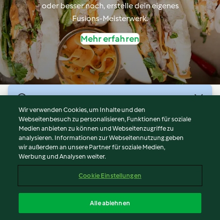
oder besser noch, erstelle dein eigenes
Fusions-Meisterwerk.
Mehr erfahren
© Copyright 2026
Wir verwenden Cookies, um Inhalte und den
Webseitenbesuch zu personalisieren, Funktionen für soziale
Nutzungsbedingungen
Medien anbieten zu können und Webseitenzugriffe zu
Datenschutzrichtlinien
analysieren. Informationen zur Webseitennutzung geben
Disclaimer
wir außerdem an unsere Partner für soziale Medien,
Werbung und Analysen weiter.
Impressum
Cookies
Cookie Einstellungen
Inhalt melden
Vertrag widerrufen
Alle ablehnen
Erklärung zur Barrierefreiheit