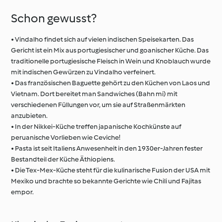
Schon gewusst?
• Vindalho findet sich auf vielen indischen Speisekarten. Das
Gericht ist ein Mix aus portugiesischer und goanischer Küche. Das
traditionelle portugiesische Fleisch in Wein und Knoblauch wurde
mit indischen Gewürzen zu Vindalho verfeinert.
• Das französischen Baguette gehört zu den Küchen von Laos und
Vietnam. Dort bereitet man Sandwiches (Bahn mi) mit
verschiedenen Füllungen vor, um sie auf Straßenmärkten
anzubieten.
• In der Nikkei-Küche treffen japanische Kochkünste auf
peruanische Vorlieben wie Ceviche!
• Pasta ist seit Italiens Anwesenheit in den 1930er-Jahren fester
Bestandteil der Küche Äthiopiens.
• Die Tex-Mex-Küche steht für die kulinarische Fusion der USA mit
Mexiko und brachte so bekannte Gerichte wie Chili und Fajitas
empor.