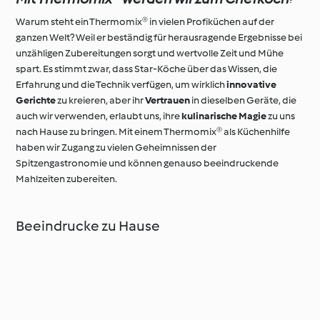
Warum steht ein Thermomix® in vielen Profiküchen auf der
ganzen Welt? Weil er beständig für herausragende Ergebnisse bei
unzähligen Zubereitungen sorgt und wertvolle Zeit und Mühe
spart. Es stimmt zwar, dass Star-Köche über das Wissen, die
Erfahrung und die Technik verfügen, um wirklich
innovative
Gerichte
zu kreieren, aber ihr
Vertrauen
in dieselben Geräte, die
auch wir verwenden, erlaubt uns, ihre
kulinarische Magie
zu uns
nach Hause zu bringen. Mit einem Thermomix® als Küchenhilfe
haben wir Zugang zu vielen Geheimnissen der
Spitzengastronomie und können genauso beeindruckende
Mahlzeiten zubereiten.
Beeindrucke zu Hause