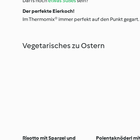
Darfs noch
etwas Süßes
sein?
Der perfekte Eierkoch!
Im Thermomix® immer perfekt auf den Punkt gegart. 
Vegetarisches zu Ostern
Risotto mit Spargel und
Polentaknöderl mi