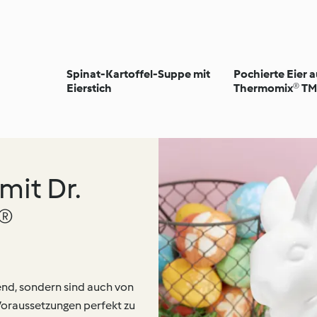
Spinat-Kartoffel-Suppe mit
Pochierte Eier a
Eierstich
Thermomix® TM6
Silikonform
mit Dr.
®
end, sondern sind auch von
 Voraussetzungen perfekt zu