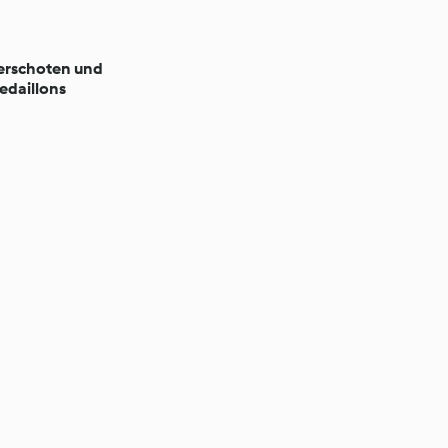
serschoten und
daillons