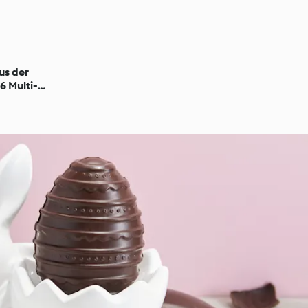
us der
 Multi-