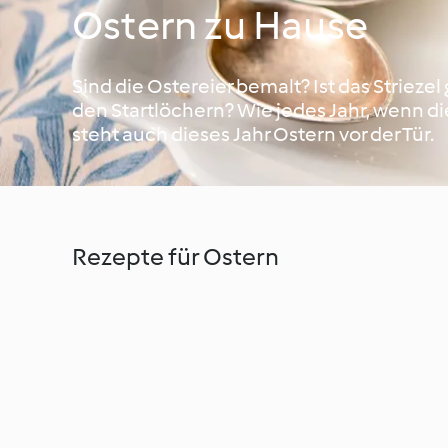
Ostern zu Hause
Sind die Ostereier bemalt? Ist das Strieze
den Startlöchern? Wie jedes Jahr, wenn d
steht auch dieses Jahr Ostern vor der Tür.
Rezepte für Ostern