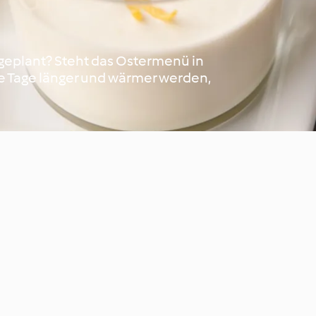
l geplant? Steht das Ostermenü in
ie Tage länger und wärmer werden,