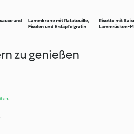
sauce und
Lammkrone mit Ratatouille,
Risotto mit Kai
Fisolen und Erdäpfelgratin
Lammrücken-Me
ern zu genießen
iten
.
.