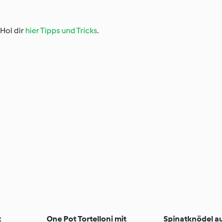
Hol dir
hier Tipps und Tricks
.
t
One Pot Tortelloni mit
Spinatknödel au