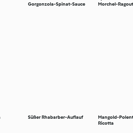
Gorgonzola-Spinat-Sauce
Morchel-Ragou
a
Süßer Rhabarber-Auflauf
Mangold-Polent
Ricotta