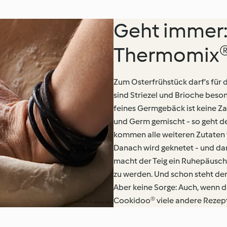
Geht immer:
Thermomix
Zum Osterfrühstück darf’s für 
sind Striezel und Brioche beson
feines Germgebäck ist keine Z
und Germ gemischt - so geht de
kommen alle weiteren Zutaten 
Danach wird geknetet - und dar
macht der Teig ein Ruhepäusche
zu werden. Und schon steht de
Aber keine Sorge: Auch, wenn du
Cookidoo® viele andere Rezept