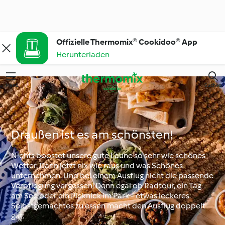
Offizielle Thermomix® Cookidoo® App
Herunterladen
Menü
Suchen
Draußen ist es am schönsten!
Nichts boostet unsere gute Laune so sehr wie schönes
Wetter. Dann jetzt nix wie raus und was Schönes
unternehmen. Und bei einem Ausflug nicht die passende
Verpflegung vergessen! Denn egal ob Radtour, ein Tag
am See oder ein Picknick im Park - etwas leckeres
Selbstgemachtes zu essen macht den Ausflug doppelt
gut.