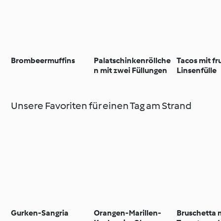
Brombeermuffins
Palatschinkenröllche
Tacos mit fr
n mit zwei Füllungen
Linsenfülle
Unsere Favoriten für einen Tag am Strand
Gurken-Sangria
Orangen-Marillen-
Bruschetta 