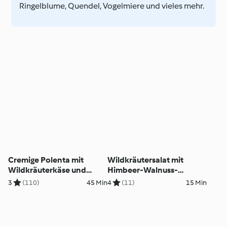
Ringelblume, Quendel, Vogelmiere und vieles mehr.
Cremige Polenta mit
Wildkräutersalat mit
Wildkräuterkäse und
Himbeer-Walnuss-
pochiertem Ei
Dressing
3
(110)
45 Min
4
(11)
15 Min