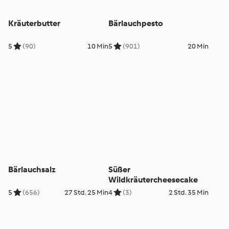
Kräuterbutter
Bärlauchpesto
5
(90)
10 Min
5
(901)
20 Min
Bärlauchsalz
Süßer
Wildkräutercheesecake
5
(656)
27 Std. 25 Min
4
(3)
2 Std. 35 Min