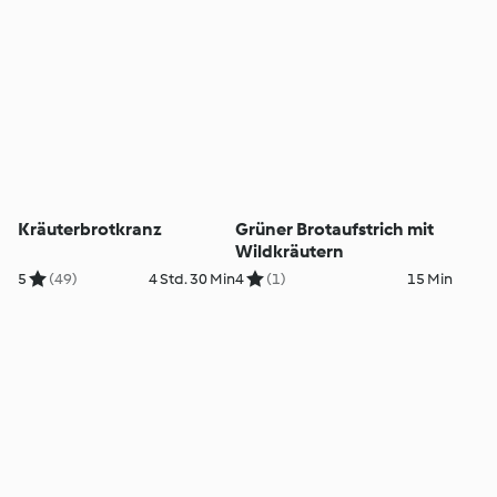
Kräuterbrotkranz
Grüner Brotaufstrich mit
Wildkräutern
5
(49)
4 Std. 30 Min
4
(1)
15 Min