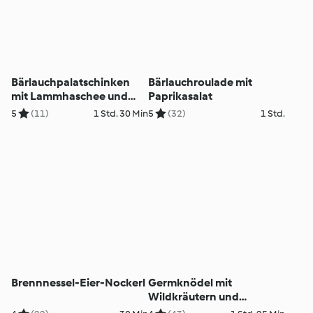
Bärlauchpalatschinken
Bärlauchroulade mit
mit Lammhaschee und
Paprikasalat
Sauerrahmdip
5
(11)
1 Std. 30 Min
5
(32)
1 Std.
Brennnessel-Eier-Nockerl
Germknödel mit
Wildkräutern und
Paradeisragout