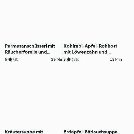
Parmesanschüsserl mit
Kohlrabi-Apfel-Rohkost
Räucherforelle und
mit Löwenzahn und
Vogelmiere
karamellisiertem
5
(8)
25 Min
5
(25)
15 Min
Ziegenkäse
Kräutersuppe mit
Erdäpfel-Bärlauchsuppe