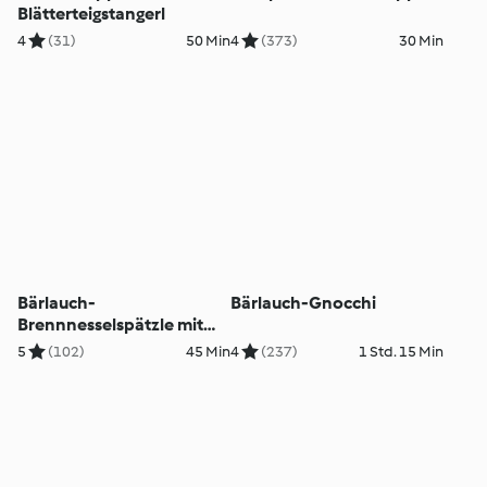
Blätterteigstangerl
4
(31)
50 Min
4
(373)
30 Min
Bärlauch-
Bärlauch-Gnocchi
Brennnesselspätzle mit
Bergkäse
5
(102)
45 Min
4
(237)
1 Std. 15 Min