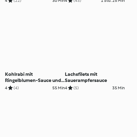
4
(22)
30 Min
4
(43)
1 Std. 25 Min
Kohlrabi mit
Lachsfilets mit
Ringelblumen-Sauce und
Sauerampfersauce
Lachsforelle
4
(4)
55 Min
4
(5)
35 Min