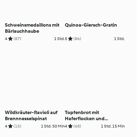
Schweinsmedaillons mit
Quinoa-Giersch-Gratin
Bärlauchhaube
4
(87)
1 Std.
5
(86)
1 Std.
Wildkräuter-Ravioli auf
Topfenbrot mit
Brennnesselspinat
Haferflocken und
Wildkäutermix
4
(15)
1 Std. 50 Min
4
(68)
1 Std. 15 Min