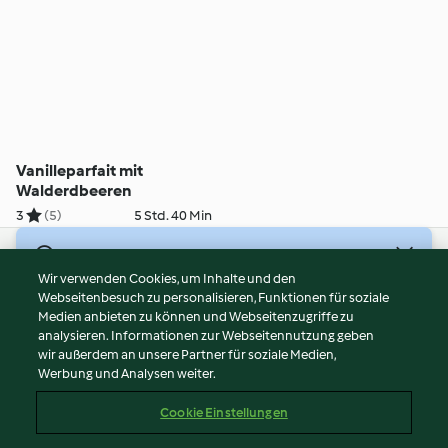
Vanilleparfait mit
Walderdbeeren
3
(5)
5 Std. 40 Min
© Copyright 2026
Wir verwenden Cookies, um Inhalte und den
Webseitenbesuch zu personalisieren, Funktionen für soziale
Nutzungsbedingungen
Medien anbieten zu können und Webseitenzugriffe zu
Datenschutzrichtlinien
analysieren. Informationen zur Webseitennutzung geben
Disclaimer
wir außerdem an unsere Partner für soziale Medien,
Werbung und Analysen weiter.
Impressum
Cookies
Cookie Einstellungen
Inhalt melden