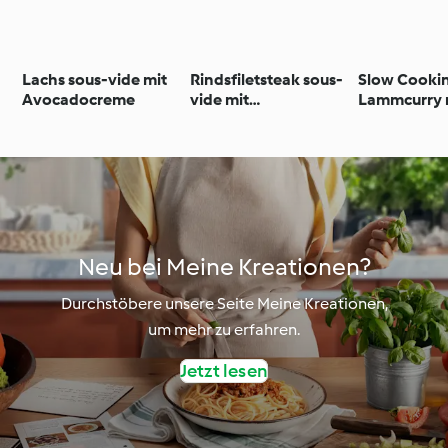
Lachs sous-vide mit
Rindsfiletsteak sous-
Slow Cooki
Avocadocreme
vide mit
Lammcurry 
Melanzanigemüse
Gurken-Min
Couscous
Neu bei Meine Kreationen?
Durchstöbere unsere Seite Meine Kreationen,
um mehr zu erfahren.
Jetzt lesen