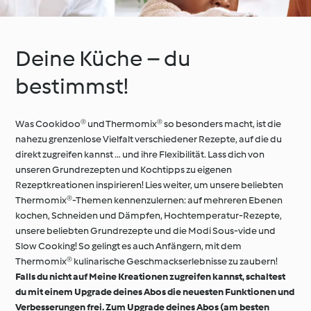
Deine Küche – du
bestimmst!
Was Cookidoo® und Thermomix® so besonders macht, ist die
nahezu grenzenlose Vielfalt verschiedener Rezepte, auf die du
direkt zugreifen kannst … und ihre Flexibilität. Lass dich von
unseren Grundrezepten und Kochtipps zu eigenen
Rezeptkreationen inspirieren! Lies weiter, um unsere beliebten
Thermomix®-Themen kennenzulernen: auf mehreren Ebenen
kochen, Schneiden und Dämpfen, Hochtemperatur-Rezepte,
unsere beliebten Grundrezepte und die Modi Sous-vide und
Slow Cooking! So gelingt es auch Anfängern, mit dem
Thermomix® kulinarische Geschmackserlebnisse zu zaubern!
Falls du nicht auf Meine Kreationen zugreifen kannst, schaltest
du mit einem Upgrade deines Abos die neuesten Funktionen und
Verbesserungen frei. Zum Upgrade deines Abos (am besten