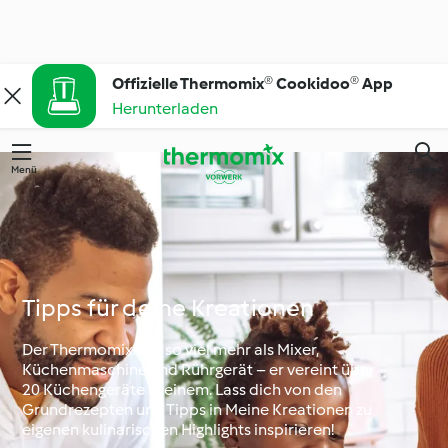
Offizielle Thermomix® Cookidoo® App
Herunterladen
Menü
Suchen
Tipps für deine Kreationen
Der Thermomix® ist so viel mehr als Mixer,
Küchenmaschine und Rührgerät – er vereint über
20 Küchengeräte in einem. Lass dich von den
Grundrezepten und Tipps in Meine Kreationen zu
eigenen kulinarischen Highlights inspirieren!