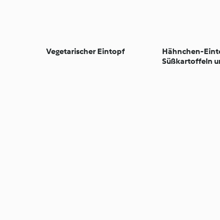
Vegetarischer Eintopf
Hähnchen-Einto
Süßkartoffeln 
Kidneybohnen