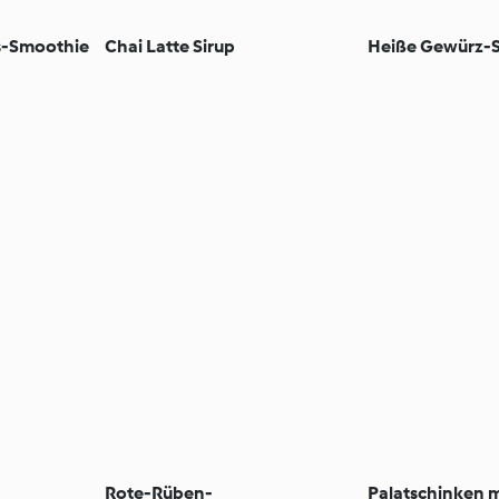
s-Smoothie
Chai Latte Sirup
Heiße Gewürz-
Rote-Rüben-
Palatschinken 