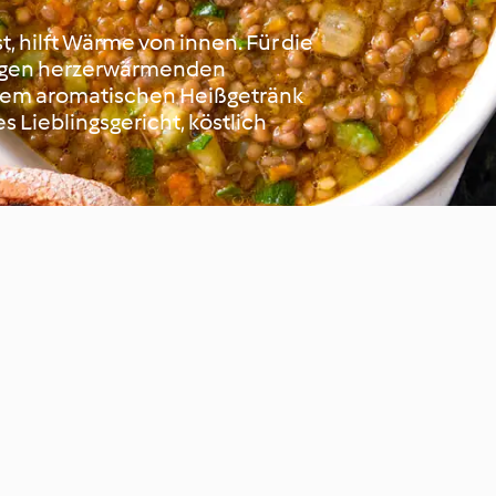
, hilft Wärme von innen. Für die
htigen herzerwärmenden
nem aromatischen Heißgetränk
 Lieblingsgericht, köstlich