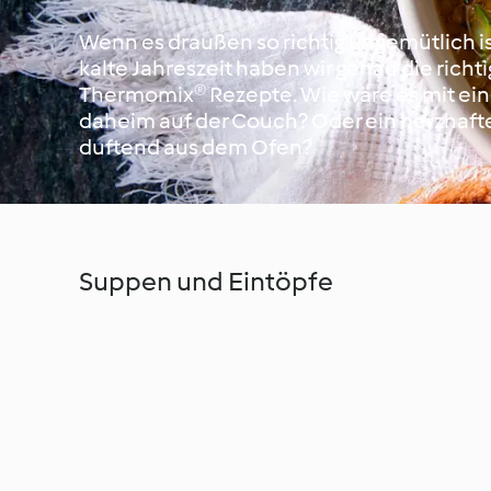
Wenn es draußen so richtig ungemütlich ist
kalte Jahreszeit haben wir genau die ric
Thermomix® Rezepte. Wie wäre es mit ei
daheim auf der Couch? Oder ein herzhaftes
duftend aus dem Ofen?
Suppen und Eintöpfe