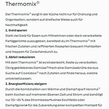
Thermomix®
Der Thermomix® sorgt in der Küche nicht nur für Ordnung und
Organisation, sondern auf dreifache Weise auch für
Nachhaltigkeit:
1. Geld sparen
Statt viel Geld für Essen zum Mitnehmen oder stark verarbeitete
Fertiggerichte auszugeben, bereitest du im Thermomix® mit
frischen Zutaten und raffinierten Rezepten bequem Mahlzeiten
und Happen für Zwischendurch zu.
2. Abfall reduzieren
Mit dem Thermomix® ist es kinderleicht, Reste zu verarbeiten.
Übrig gebliebenes Gemüse? Mach eine Gemüsebrühe daraus.
Suche auf Cookidoo® nach Zutaten und finde heraus, welche
universell passen.
3. Energieeffizienz steigern
Durch die Kombination von Wärme und Dampf spart Varoma®
beim Kochen auf mehreren Ebenen Zeit und Strom und benötigt
nur 35–45 % des Strombedarfs eines Kochfelds oder
Dampfgarers♦ für die Zubereitung einer kompletten Mahlzeit für