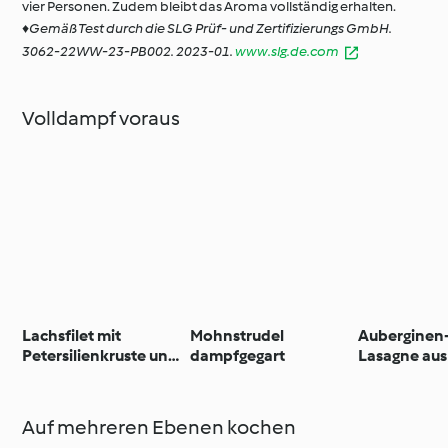
vier Personen. Zudem bleibt das Aroma vollständig erhalten.
♦Gemäß Test durch die SLG Prüf- und Zertifizierungs GmbH.
3062-22WW-23-PB002. 2023-01.
www.slg.de.com
Volldampf voraus
Lachsfilet mit
Mohnstrudel
Auberginen-
Petersilienkruste und
dampfgegart
Lasagne au
Dampfkartoffeln
Varoma
Auf mehreren Ebenen kochen