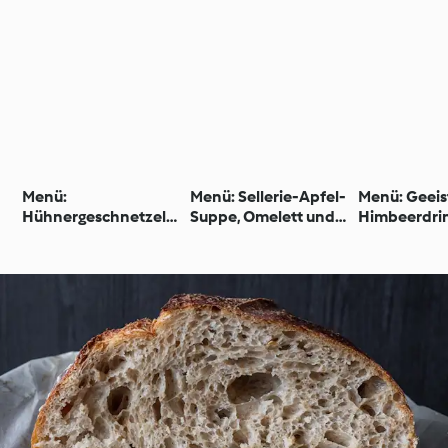
Menü:
Menü: Sellerie-Apfel-
Menü: Geeis
Hühnergeschnetzelte
Suppe, Omelett und
Himbeerdri
s mit Reis und
Apfelmuffins
fruchtiger L
Brokkoli,
& Kokospud
Schokokuchen