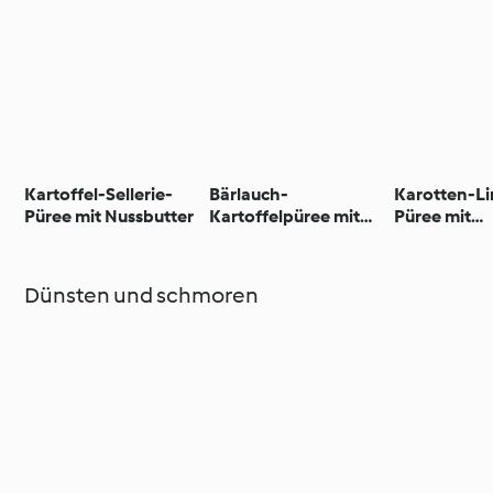
Kartoffel-Sellerie-
Bärlauch-
Karotten-Li
Püree mit Nussbutter
Kartoffelpüree mit
Püree mit
Senfbutter
Mandelsplit
Dünsten und schmoren