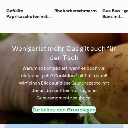
Gefüllte
Rhabarberschmarrn
Gua Bao - 
Paprikaschoten mit
Buns mit
Reis und
Schmorfleis
Tomatensauce
Weniger ist mehr: Das gilt auch für
den Tisch
Warum so kompliziert, wenn es doch viel
einfacher geht? Cookidoo® hilft dir dabei!
Wirf einen Blick auf diese Grundrezepte, mit
denen du noch leichter tägliche
Genussmomente zauberst.
Zurück zu den Grundlagen