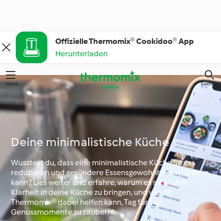
Offizielle Thermomix® Cookidoo® App
Herunterladen
Menü
Suchen
Deine minimalistische Küche
Wusstest du, dass eine minimalistische Küche Stress
reduzieren und gesündere Essensgewohnheiten fördern
kann? Lies weiter und erfahre, warum es sich lohnt,
Klarheit in deine Küche zu bringen, und wie dir
Thermomix® dabei helfen kann, Tag für Tag
Genussmomente zu zaubern!