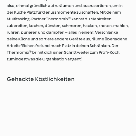
also, einmal gründlich aufzuräumen und auszusortieren, um in
der Küche Platz für Genussmomente zu schaffen. Mit deinem
Multitasking-Partner Thermomix® kannst du Mahlzeiten
zubereiten, kochen, dünsten, schmoren, hacken, kneten, mahlen,
rühren, pürieren und dämpfen – alles in einem! Verschlanke
deine Küche und sortiere andere Geräte aus, räume überladene
Arbeitsflächen frei und mach Platz in deinen Schränken. Der
Thermomix® bringt dich einen Schritt weiter zum Profi-Koch,
zumindest was die Organisation angeht!
Gehackte Köstlichkeiten