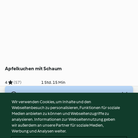
Apfelkuchen mit Schaum
4
(57)
1 Std. 15 Min
© Copyright 2026
Wir verwenden Cookies, um Inhalte und den
Webseitenbesuch zu personalisieren, Funktionen für soziale
Nutzungsbedingungen
Medien anbieten zu können und Webseitenzugriffe zu
Datenschutzrichtlinien
analysieren. Informationen zur Webseitennutzung geben
Disclaimer
wir außerdem an unsere Partner für soziale Medien,
Werbung und Analysen weiter.
Impressum