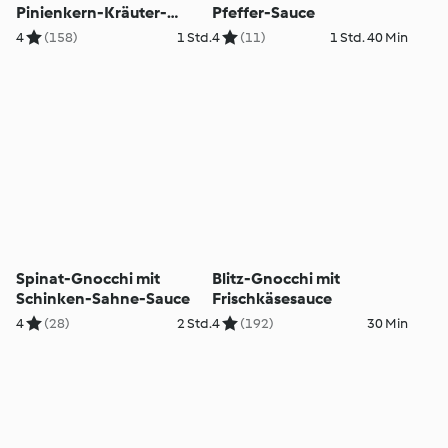
Pinienkern-Kräuter-
Pfeffer-Sauce
Kruste und Gemüsesauce
4
(158)
1 Std.
4
(11)
1 Std. 40 Min
Spinat-Gnocchi mit
Blitz-Gnocchi mit
Schinken-Sahne-Sauce
Frischkäsesauce
4
(28)
2 Std.
4
(192)
30 Min