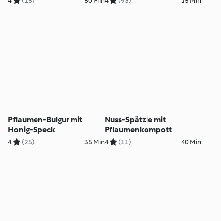
4
(15)
50 Min
4
(93)
15 Min
Pflaumen-Bulgur mit
Nuss-Spätzle mit
Honig-Speck
Pflaumenkompott
4
(25)
35 Min
4
(11)
40 Min