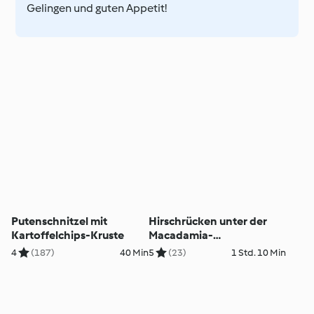
Gelingen und guten Appetit!
Putenschnitzel mit
Hirschrücken unter der
Kartoffelchips-Kruste
Macadamia-
Honigkuchen-Kruste
4
(187)
40 Min
5
(23)
1 Std. 10 Min