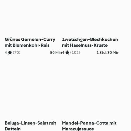
Grünes Garnelen-Curry
Zwetschgen-Blechkuchen
mit Blumenkohl-Reis
mit Haselnuss-Kruste
4
(70)
50 Min
4
(102)
1 Std. 30 Min
Beluga-Linsen-Salat mit
Mandel-Panna-Cotta mit
Datteln
Maracujasauce