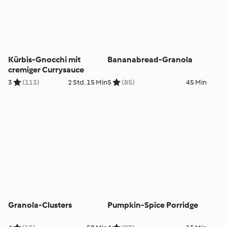
Kürbis-Gnocchi mit
Bananabread-Granola
cremiger Currysauce
3
(113)
2 Std. 15 Min
5
(85)
45 Min
Granola-Clusters
Pumpkin-Spice Porridge