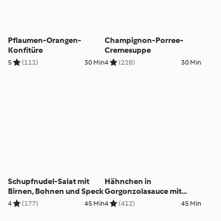
Pflaumen-Orangen-
Champignon-Porree-
Konfitüre
Cremesuppe
5
(112)
30 Min
4
(228)
30 Min
Schupfnudel-Salat mit
Hähnchen in
Birnen, Bohnen und Speck
Gorgonzolasauce mit
Nudeln
4
(177)
45 Min
4
(412)
45 Min