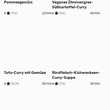
Pommesgewürz
Veganes Zitronengras-
Süßkartoffel-Curry
5
(76)
10 Min
4
(54)
45 Min
Tofu-Curry mit Gemüse
Rindfleisch-Kichererbsen-
Curry-Suppe
4
(219)
30 Min
4
(70)
30 Min