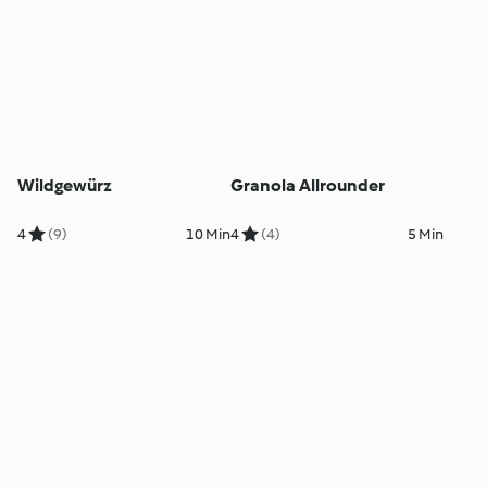
Wildgewürz
Granola Allrounder
4
(9)
10 Min
4
(4)
5 Min