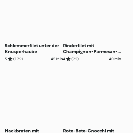
Schlemmerfilet unter der
Rinderfilet mit
Knusperhaube
Champignon-Parmesan-
Kruste
5
(179)
45 Min
4
(22)
40 Min
Hackbraten mit
Rote-Bete-Gnocchi mit