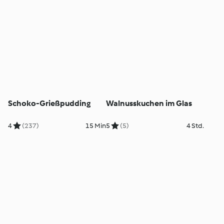
Schoko-Grießpudding
Walnusskuchen im Glas
4
(237)
15 Min
5
(5)
4 Std.