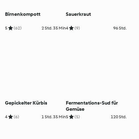
Birnenkompott
Sauerkraut
5
(62)
2 Std. 35 Min
4
(9)
96 Std.
Gepickelter Kürbis
Fermentations-Sud für
Gemüse
4
(6)
1 Std. 35 Min
5
(5)
120 Std.