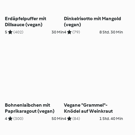
Erdäpfelpuffer mit
Dinkelrisotto mit Mangold
Dillsauce (vegan)
(vegan)
5
(402)
30 Min
4
(79)
8 Std. 30 Min
Bohnenlaibchen mit
Vegane "Grammel"-
Paprikaragout (vegan)
Knödel auf Weinkraut
4
(300)
50 Min
4
(84)
1 Std. 40 Min