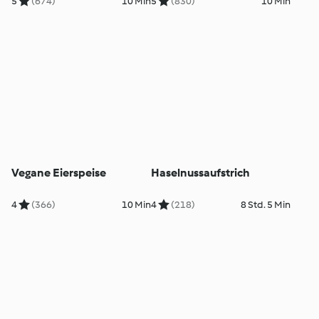
5
(674)
10 Min
5
(830)
10 Min
Vegane Eierspeise
Haselnussaufstrich
4
(366)
10 Min
4
(218)
8 Std. 5 Min