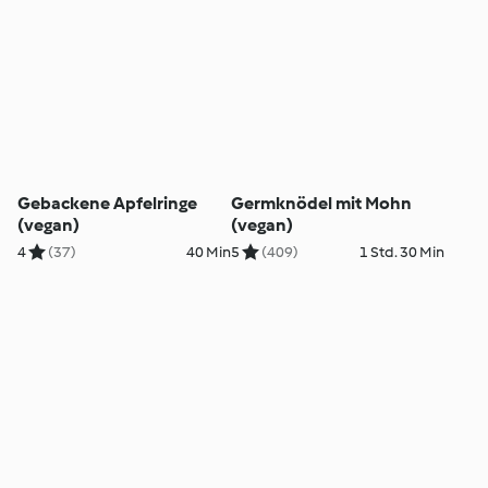
Gebackene Apfelringe
Germknödel mit Mohn
(vegan)
(vegan)
4
(37)
40 Min
5
(409)
1 Std. 30 Min