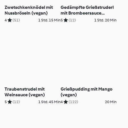
Zwetschkenknödel mit
Gedämpfte Grießstruderl
Nussbröseln (vegan)
mit Brombeersauce
(vegan)
4
(51)
1 Std. 15 Min
5
(12)
1 Std. 20 Min
Traubenstrudel mit
Grießpudding mit Mango
Weinsauce (vegan)
(vegan)
5
(12)
1 Std. 45 Min
4
(122)
20 Min