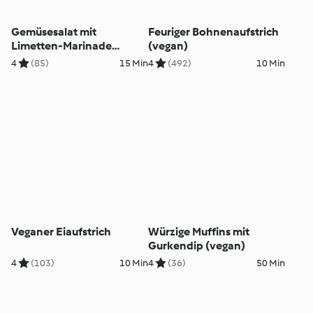
Gemüsesalat mit
Feuriger Bohnenaufstrich
Limetten-Marinade
(vegan)
(vegan)
4
(85)
15 Min
4
(492)
10 Min
Veganer Eiaufstrich
Würzige Muffins mit
Gurkendip (vegan)
4
(103)
10 Min
4
(36)
50 Min