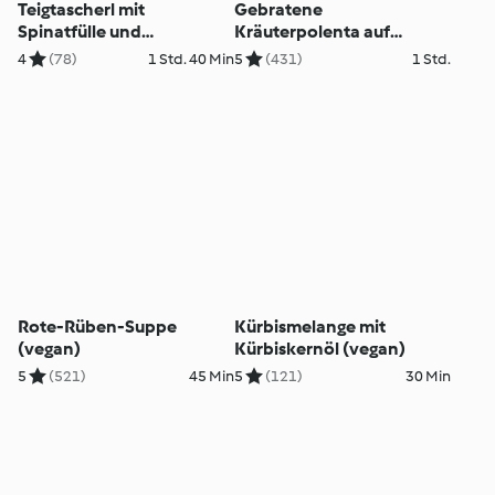
Teigtascherl mit
Gebratene
Spinatfülle und
Kräuterpolenta auf
Basilikumpesto (vegan)
Ratatouille (vegan)
4
(78)
1 Std. 40 Min
5
(431)
1 Std.
Rote-Rüben-Suppe
Kürbismelange mit
(vegan)
Kürbiskernöl (vegan)
5
(521)
45 Min
5
(121)
30 Min