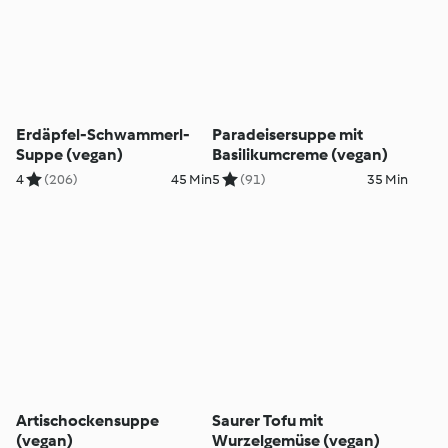
Erdäpfel-Schwammerl-
Paradeisersuppe mit
Suppe (vegan)
Basilikumcreme (vegan)
4
(206)
45 Min
5
(91)
35 Min
Artischockensuppe
Saurer Tofu mit
(vegan)
Wurzelgemüse (vegan)