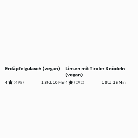
Erdäpfelgulasch (vegan)
Linsen mit Tiroler Knödeln
(vegan)
4
(495)
1 Std. 10 Min
4
(292)
1 Std. 15 Min