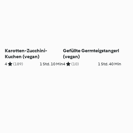
Karotten-Zucchini-
Gefüllte Germteigstangerl
Kuchen (vegan)
(vegan)
4
(189)
1 Std. 10 Min
4
(10)
1 Std. 40 Min