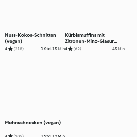
Nuss-Kokos-Schnitten
Kürbismuffins mit
(vegan)
Zitronen-Minz-Glasur
(vegan)
4
(218)
1 Std. 15 Min
4
(62)
45 Min
Mohnschnecken (vegan)
4
(205)
1 Std. 10 Min