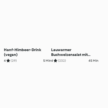
Hanf-Himbeer-Drink
Lauwarmer
(vegan)
Buchweizensalat mit
Kräutern (vegan)
4
(29)
5 Min
4
(232)
45 Min