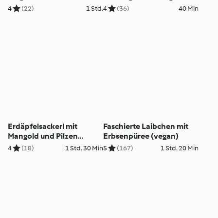
4
(22)
1 Std.
4
(36)
40 Min
Erdäpfelsackerl mit
Faschierte Laibchen mit
Mangold und Pilzen
Erbsenpüree (vegan)
(vegan)
4
(18)
1 Std. 30 Min
5
(167)
1 Std. 20 Min