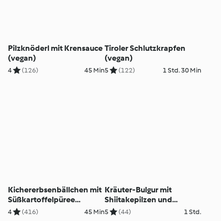
Pilzknöderl mit Krensauce
Tiroler Schlutzkrapfen
(vegan)
(vegan)
4
(126)
45 Min
5
(122)
1 Std. 30 Min
Kichererbsenbällchen mit
Kräuter-Bulgur mit
Süßkartoffelpüree
Shiitakepilzen und
(vegan)
Rahmrüben (vegan)
4
(416)
45 Min
5
(44)
1 Std.