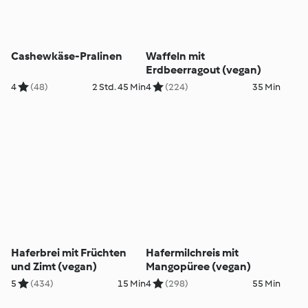
Cashewkäse-Pralinen
Waffeln mit
Erdbeerragout (vegan)
4
(48)
2 Std. 45 Min
4
(224)
35 Min
Haferbrei mit Früchten
Hafermilchreis mit
und Zimt (vegan)
Mangopüree (vegan)
5
(434)
15 Min
4
(298)
55 Min