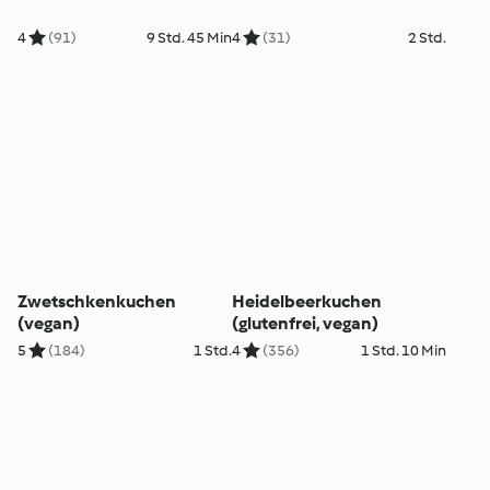
4
(91)
9 Std. 45 Min
4
(31)
2 Std.
Zwetschkenkuchen
Heidelbeerkuchen
(vegan)
(glutenfrei, vegan)
5
(184)
1 Std.
4
(356)
1 Std. 10 Min