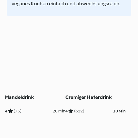
veganes Kochen einfach und abwechslungsreich.
Mandeldrink
Cremiger Haferdrink
4
(73)
20 Min
4
(622)
10 Min