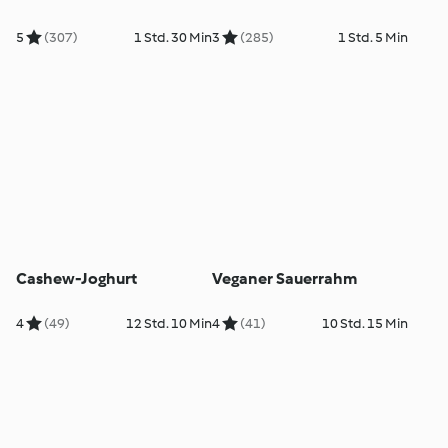
5
(307)
1 Std. 30 Min
3
(285)
1 Std. 5 Min
Cashew-Joghurt
Veganer Sauerrahm
4
(49)
12 Std. 10 Min
4
(41)
10 Std. 15 Min