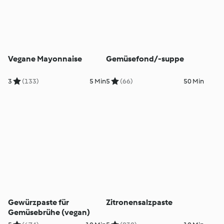
Vegane Mayonnaise
Gemüsefond/-suppe
3
(133)
5 Min
5
(66)
50 Min
Gewürzpaste für
Zitronensalzpaste
Gemüsebrühe (vegan)