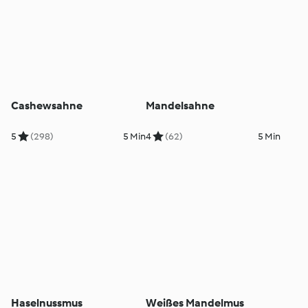
Cashewsahne
Mandelsahne
5
(298)
5 Min
4
(62)
5 Min
Haselnussmus
Weißes Mandelmus