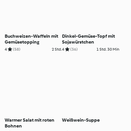
Buchweizen-Waffeln mit
Dinkel-Gemüse-Topf mit
Gemüsetopping
Sojawürstchen
4
(58)
2 Std.
4
(36)
1 Std. 30 Min
Warmer Salat mit roten
Weißwein-Suppe
Bohnen