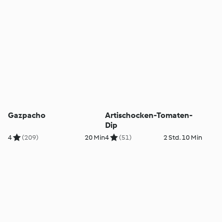
Gazpacho
Artischocken-Tomaten-
Dip
4
(209)
20 Min
4
(51)
2 Std. 10 Min