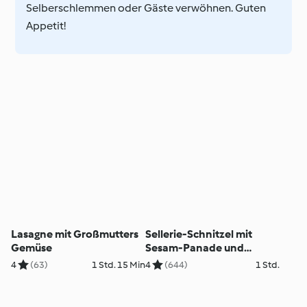
Selberschlemmen oder Gäste verwöhnen. Guten
Appetit!
Lasagne mit Großmutters
Sellerie-Schnitzel mit
Gemüse
Sesam-Panade und
Kartoffelpüree
4
(63)
1 Std. 15 Min
4
(644)
1 Std.