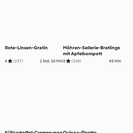
Rote-Linsen-Gratin
Möhren-Sellerie-Bratlinge
mit Apfelkompott
4
(237)
1 Std. 20 Min
3
(248)
45 Min
Süßkartoffel-Cremesuppe
Quinoa-Risotto