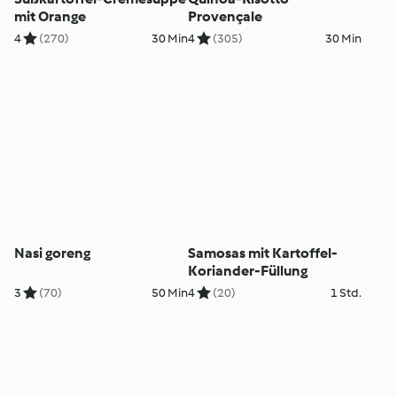
mit Orange
Provençale
4
(270)
30 Min
4
(305)
30 Min
Nasi goreng
Samosas mit Kartoffel-
Koriander-Füllung
3
(70)
50 Min
4
(20)
1 Std.