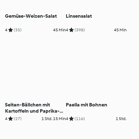
Gemüse-Weizen-Salat
Linsensalat
4
(35)
45 Min
4
(398)
45 Min
Seitan-Bällchen mit
Paella mit Bohnen
Kartoffeln und Paprika-
Curry-Sauce
4
(27)
1 Std. 15 Min
4
(116)
1 Std.