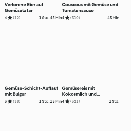
Verlorene Eier auf
Couscous mit Gemüse und
Gemüsetatar
Tomatensauce
4
(12)
1 Std. 45 Min
4
(310)
45 Min
Gemüse-Schicht-Auflauf
Gemüsereis mit
mit Bulgur
Kokosmilch und
Cashewkernen
3
(38)
1 Std. 15 Min
4
(321)
1 Std.