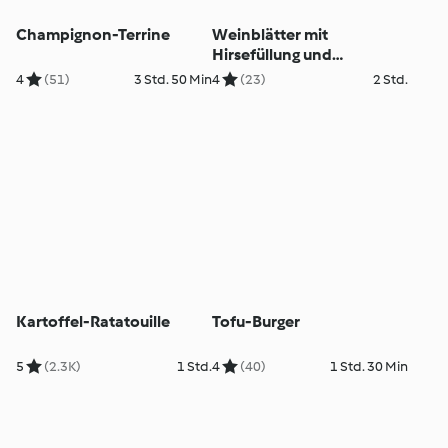
Champignon-Terrine
Weinblätter mit
Hirsefüllung und
Joghurtsauce
4
(51)
3 Std. 50 Min
4
(23)
2 Std.
Kartoffel-Ratatouille
Tofu-Burger
5
(2.3K)
1 Std.
4
(40)
1 Std. 30 Min