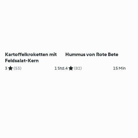
Kartoffelkroketten mit
Hummus von Rote Bete
Feldsalat-Kern
3
(53)
1 Std.
4
(82)
15 Min