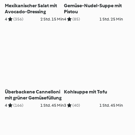
Mexikanischer Salat mit
Gemüse-Nudel-Suppe mit
Avocado-Dressing
Pistou
4
(356)
2 Std. 15 Min
4
(85)
1 Std. 25 Min
Überbackene Cannelloni
Kohlsuppe mit Tofu
mit grüner Gemüsefüllung
4
(166)
1 Std. 45 Min
3
(40)
1 Std. 45 Min