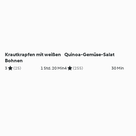
Krautkrapfen mit weißen
Quinoa-Gemüse-Salat
Bohnen
3
(25)
1 Std. 20 Min
4
(255)
30 Min