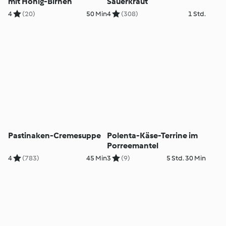
mit Honig-Birnen
Sauerkraut
4
(20)
50 Min
4
(308)
1 Std.
Pastinaken-Cremesuppe
Polenta-Käse-Terrine im
Porreemantel
4
(783)
45 Min
3
(9)
5 Std. 30 Min