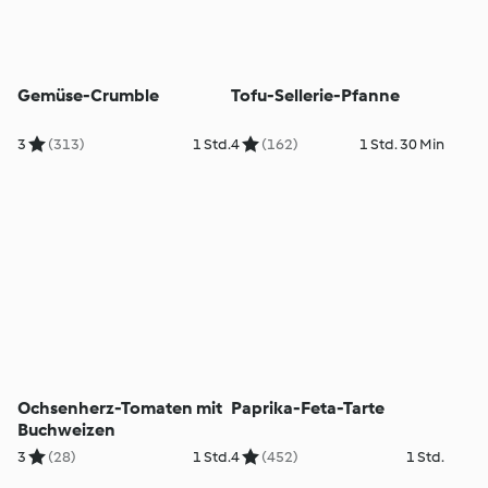
Gemüse-Crumble
Tofu-Sellerie-Pfanne
3
(313)
1 Std.
4
(162)
1 Std. 30 Min
Ochsenherz-Tomaten mit
Paprika-Feta-Tarte
Buchweizen
3
(28)
1 Std.
4
(452)
1 Std.