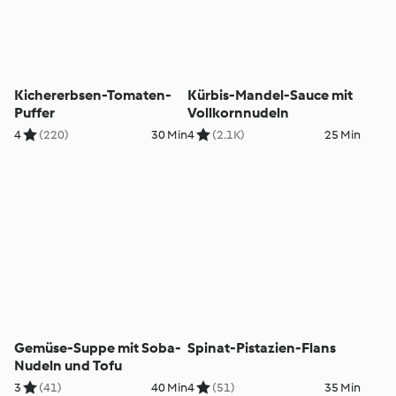
Kichererbsen-Tomaten-
Kürbis-Mandel-Sauce mit
Puffer
Vollkornnudeln
4
(220)
30 Min
4
(2.1K)
25 Min
Gemüse-Suppe mit Soba-
Spinat-Pistazien-Flans
Nudeln und Tofu
3
(41)
40 Min
4
(51)
35 Min