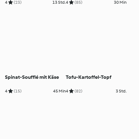
4
(23)
13 Std.
4
(85)
30 Min
Spinat-Soufflé mit Käse
Tofu-Kartoffel-Topf
4
(15)
45 Min
4
(82)
3 Std.