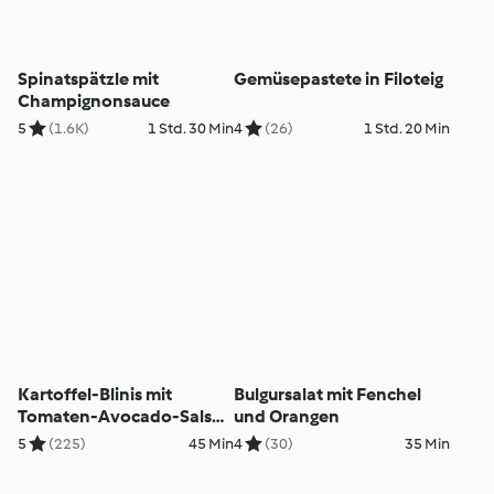
Spinatspätzle mit
Gemüsepastete in Filoteig
Champignonsauce
5
(1.6K)
1 Std. 30 Min
4
(26)
1 Std. 20 Min
Kartoffel-Blinis mit
Bulgursalat mit Fenchel
Tomaten-Avocado-Salsa
und Orangen
und Meerrettichdip
5
(225)
45 Min
4
(30)
35 Min