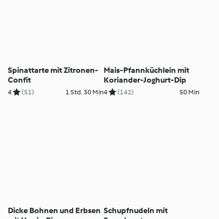
Spinattarte mit Zitronen-
Mais-Pfannküchlein mit
Confit
Koriander-Joghurt-Dip
4
(51)
1 Std. 30 Min
4
(142)
50 Min
Dicke Bohnen und Erbsen
Schupfnudeln mit