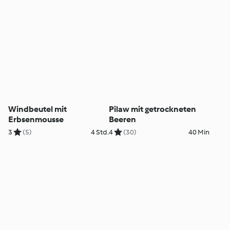
Windbeutel mit
Pilaw mit getrockneten
Erbsenmousse
Beeren
3
(5)
4 Std.
4
(30)
40 Min