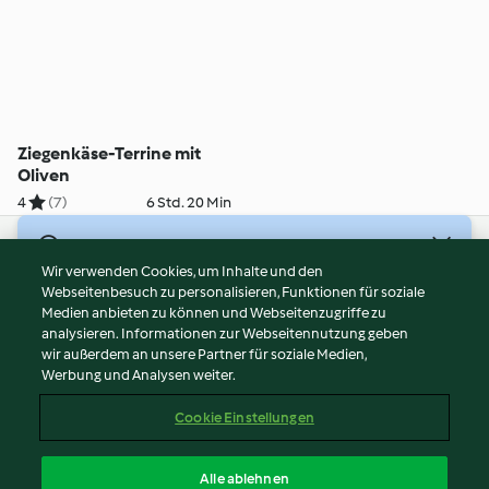
Ziegenkäse-Terrine mit
Oliven
4
(7)
6 Std. 20 Min
© Copyright 2026
Wir verwenden Cookies, um Inhalte und den
Webseitenbesuch zu personalisieren, Funktionen für soziale
Nutzungsbedingungen
Medien anbieten zu können und Webseitenzugriffe zu
Datenschutzrichtlinien
analysieren. Informationen zur Webseitennutzung geben
Disclaimer
wir außerdem an unsere Partner für soziale Medien,
Werbung und Analysen weiter.
Impressum
Cookies
Cookie Einstellungen
Inhalt melden
Vertrag widerrufen
Alle ablehnen