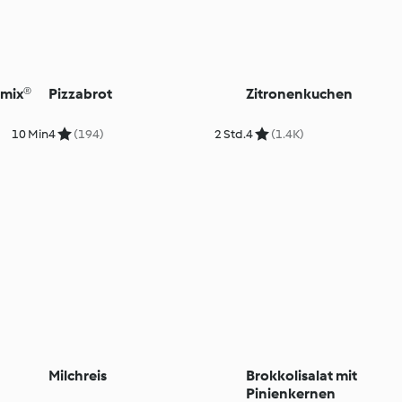
omix®
Pizzabrot
Zitronenkuchen
10 Min
4
(194)
2 Std.
4
(1.4K)
Milchreis
Brokkolisalat mit
Pinienkernen