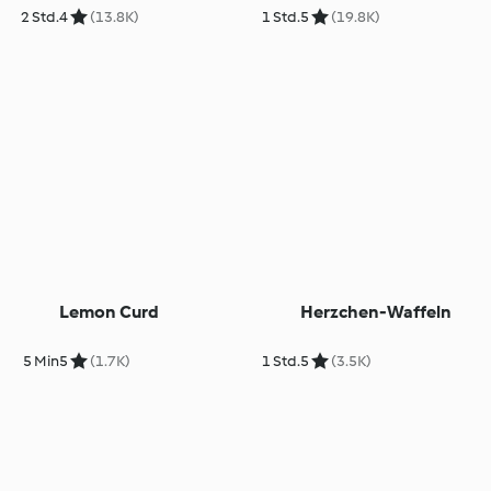
2 Std.
4
(13.8K)
1 Std.
5
(19.8K)
Lemon Curd
Herzchen-Waffeln
5 Min
5
(1.7K)
1 Std.
5
(3.5K)