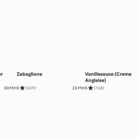
er
Zabaglione
Vanillesauce (Creme
Anglaise)
50 Min
5
(639)
15 Min
5
(768)