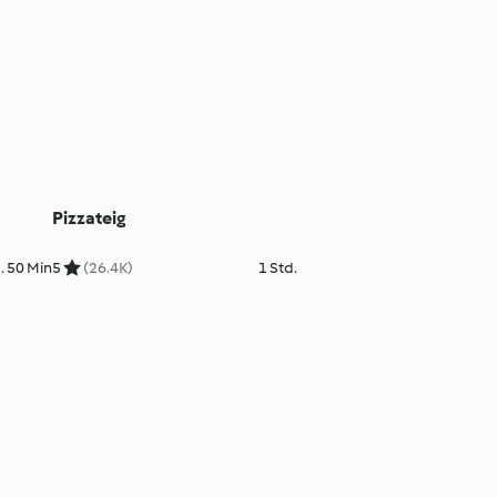
Pizzateig
. 50 Min
5
(26.4K)
1 Std.