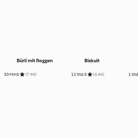
Bürli mit Roggen
Biskuit
30 Min
5
(7.9K)
12 Std.
5
(4.4K)
1 Std