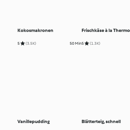
Kokosmakronen
Frischkäse à la Therm
5
(3.5K)
50 Min
5
(1.3K)
Vanillepudding
Blätterteig, schnell