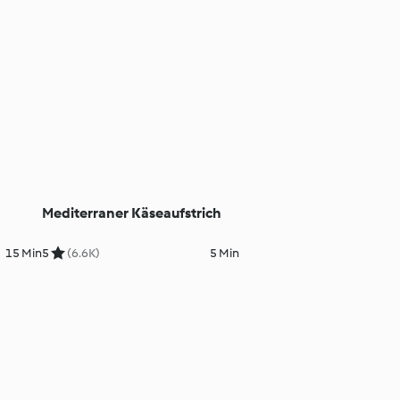
Mediterraner Käseaufstrich
15 Min
5
(6.6K)
5 Min