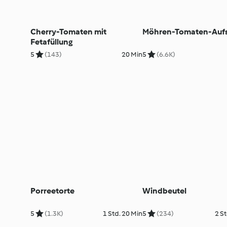
Cherry-Tomaten mit
Möhren-Tomaten-Aufs
Fetafüllung
5
(143)
20 Min
5
(6.6K)
Porreetorte
Windbeutel
5
(1.3K)
1 Std. 20 Min
5
(234)
2 St