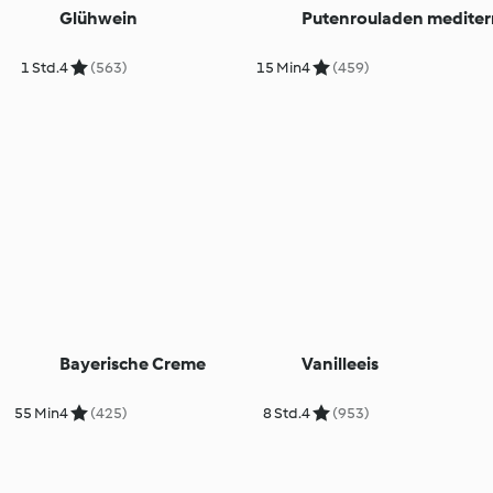
Glühwein
Putenrouladen mediter
1 Std.
4
(563)
15 Min
4
(459)
Bayerische Creme
Vanilleeis
55 Min
4
(425)
8 Std.
4
(953)