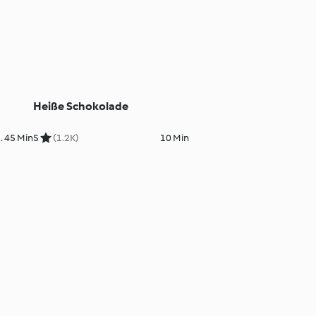
Heiße Schokolade
. 45 Min
5
(1.2K)
10 Min