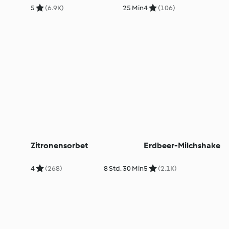
5
(6.9K)
25 Min
4
(106)
Zitronensorbet
Erdbeer-Milchshake
4
(268)
8 Std. 30 Min
5
(2.1K)