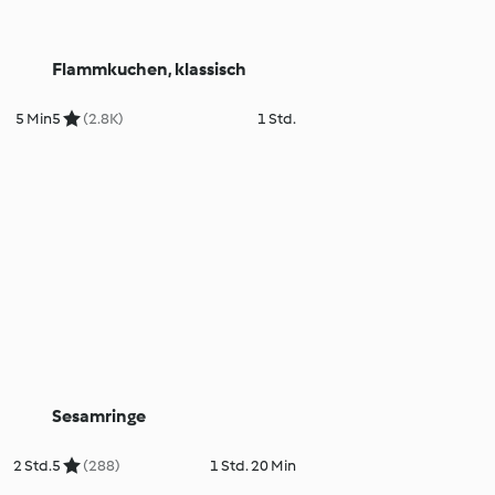
Flammkuchen, klassisch
5 Min
5
(2.8K)
1 Std.
Sesamringe
2 Std.
5
(288)
1 Std. 20 Min