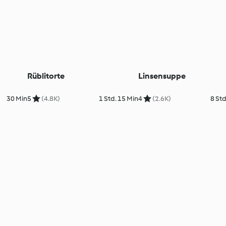
Rüblitorte
Linsensuppe
30 Min
5
(4.8K)
1 Std. 15 Min
4
(2.6K)
8 Std