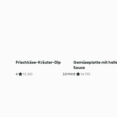
Frischkäse-Kräuter-Dip
Gemüseplatte mit hell
Sauce
4
(2.2K)
10 Min
5
(4.7K)