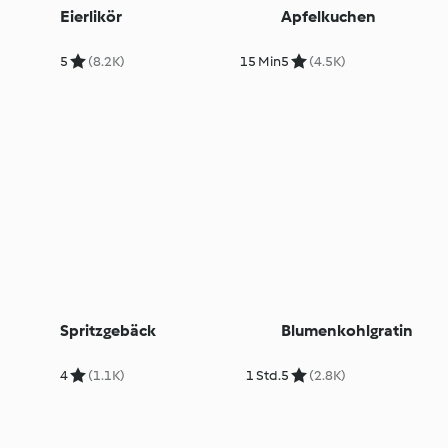
Eierlikör
Apfelkuchen
5
(8.2K)
15 Min
5
(4.5K)
Spritzgebäck
Blumenkohlgratin
4
(1.1K)
1 Std.
5
(2.8K)