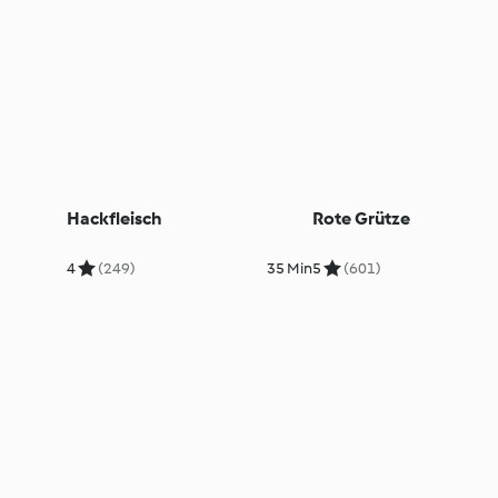
Hackfleisch
Rote Grütze
4
(249)
35 Min
5
(601)