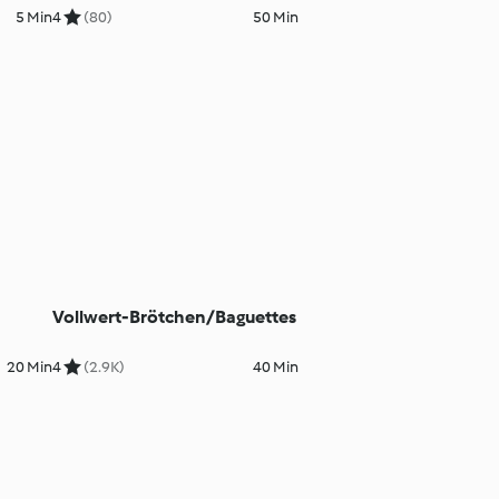
5 Min
4
(80)
50 Min
Vollwert-Brötchen/Baguettes
20 Min
4
(2.9K)
40 Min