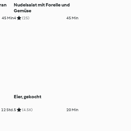
ran
Nudelsalat mit Forelle und
Gemüse
45 Min
4
(25)
45 Min
Eier, gekocht
12 Std.
5
(4.5K)
20 Min