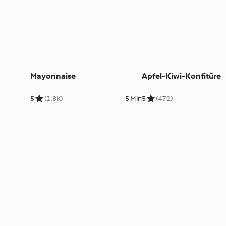
Mayonnaise
Apfel-Kiwi-Konfitüre
5
(1.8K)
5 Min
5
(472)