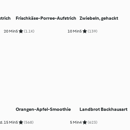
trich
Frischkäse-Porree-Aufstrich
Zwiebeln, gehackt
20 Min
5
(1.1K)
10 Min
5
(139)
Orangen-Apfel-Smoothie
Landbrot Backhausart
d. 15 Min
5
(568)
5 Min
4
(623)